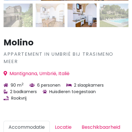
Molino
APPARTEMENT IN UMBRIË BIJ TRASIMENO
MEER
Mantignana, Umbrië, Italië
2
90 m
6 personen
2 slaapkamers
2 badkamers
Huisdieren toegestaan
Rookvrij
Accommodatie
Locatie
Beschikbaarheid