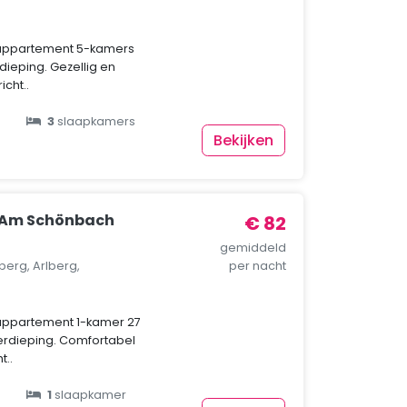
appartement 5-kamers
dieping. Gezellig en
icht..
3
slaapkamers
Bekijken
 Am Schönbach
€ 82
gemiddeld
berg, Arlberg,
per nacht
appartement 1-kamer 27
rdieping. Comfortabel
t..
1
slaapkamer