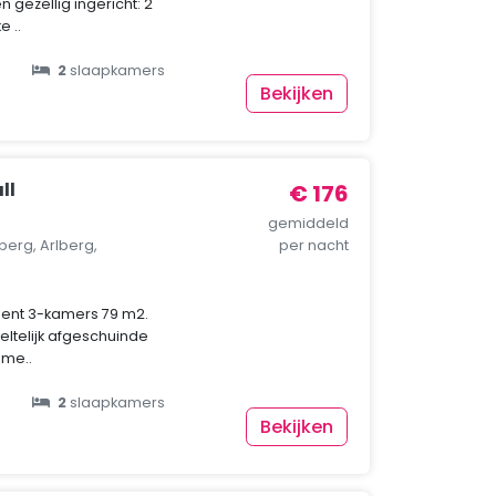
 gezellig ingericht: 2
e ..
2
slaapkamers
Bekijken
ll
€ 176
gemiddeld
berg, Arlberg,
per nacht
ment 3-kamers 79 m2.
eltelijk afgeschuinde
ame..
2
slaapkamers
Bekijken