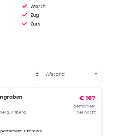
Warth
Zug
Zürs
Afstand
öngraben
€ 167
gemiddeld
berg, Arlberg,
per nacht
ppartement 3-kamers