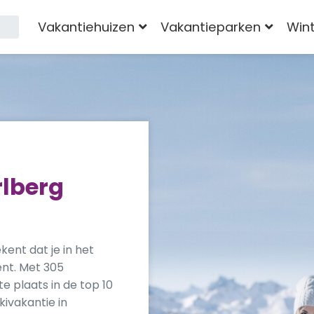
Vakantiehuizen
Vakantieparken
Win
rlberg
ent dat je in het
ent. Met 305
e plaats in de top 10
skivakantie in