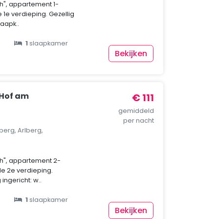
", appartement 1-
1e verdieping. Gezellig
laapk..
1
slaapkamer
Bekijken
Hof am
€ 111
gemiddeld
per nacht
berg, Arlberg,
h", appartement 2-
e 2e verdieping.
ingericht: w..
1
slaapkamer
Bekijken