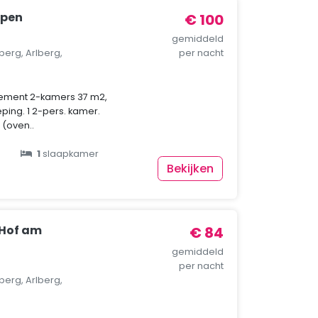
mpen
€ 100
gemiddeld
berg, Arlberg,
per nacht
ement 2-kamers 37 m2,
ing. 1 2-pers. kamer.
(oven..
1
slaapkamer
Bekijken
Hof am
€ 84
gemiddeld
per nacht
berg, Arlberg,