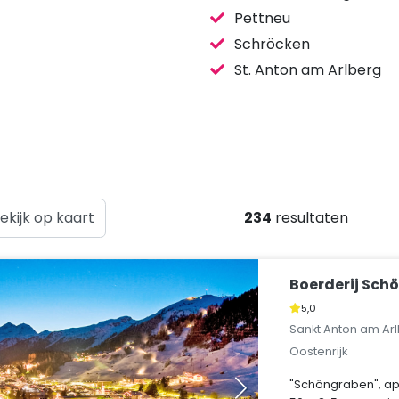
Pettneu
Schröcken
St. Anton am Arlberg
ekijk op kaart
234
resultaten
Boerderij Sch
5,0
Sankt Anton am Arl
Oostenrijk
"Schöngraben", a