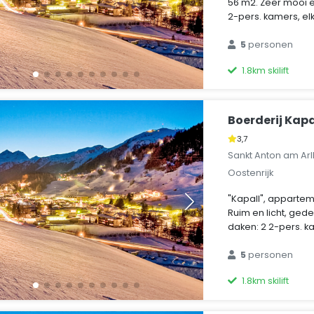
56 m2. Zeer mooi en
2-pers. kamers, elk
5
personen
1.8km skilift
Boerderij Kapa
3,7
Sankt Anton am Arl
Oostenrijk
"Kapall", apparte
Ruim en licht, gede
daken: 2 2-pers. k
5
personen
1.8km skilift