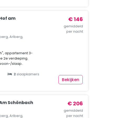
Hof am
€ 146
gemiddeld
per nacht
berg, Arlberg,
h", appartement 3-
e 2e verdieping.
 woon-/slaap..
2
slaapkamers
Bekijken
 Am Schönbach
€ 206
gemiddeld
berg, Arlberg,
per nacht