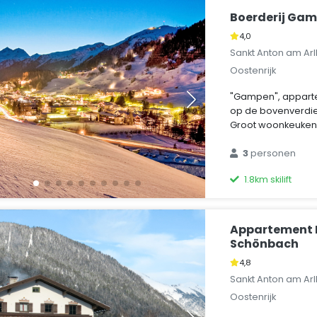
Boerderij Ga
4,0
Sankt Anton am Arl
Oostenrijk
"Gampen", appart
op de bovenverdiep
Groot woonkeuken 
3
personen
1.8km skilift
Appartement 
Schönbach
4,8
Sankt Anton am Arl
Oostenrijk