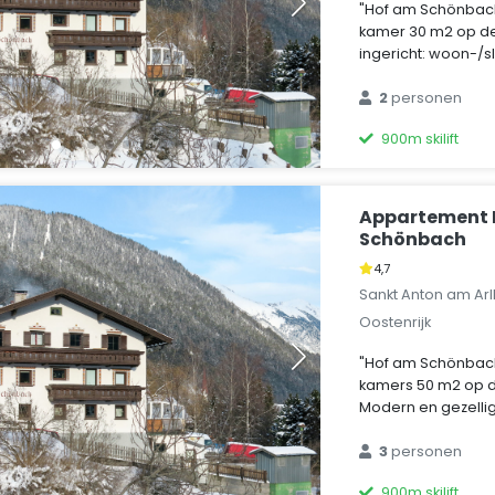
"Hof am Schönbach
kamer 30 m2 op de 
ingericht: woon-/s
2
personen
900m skilift
Appartement 
Schönbach
4,7
Sankt Anton am Arl
Oostenrijk
"Hof am Schönbac
kamers 50 m2 op d
Modern en gezellig 
3
personen
900m skilift