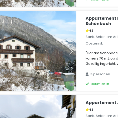
Appartement 
Schönbach
4,8
Sankt Anton am Arl
Oostenrijk
"Hof am Schönbac
kamers 70 m2 op d
Gezellig ingericht:
5
personen
900m skilift
Appartement
4,8
Sankt Anton am Arl