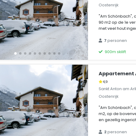
Oostenrijk
"Am Schönbach", 
90 m2 op de 1e ver
met veel hout inger
7
personen
900m skilift
Appartement
4,9
Sankt Anton am Arl
Oostenrijk
"Am Schönbach", 
m2, op de bovenve
en gezellig ingerich
2
personen