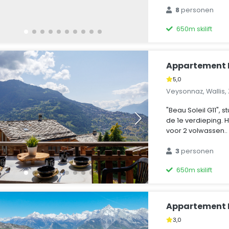
8
personen
650m skilift
Appartement B
5,0
Veysonnaz, Wallis,
"Beau Soleil G11", 
de 1e verdieping. H
voor 2 volwassen..
3
personen
650m skilift
Appartement
3,0