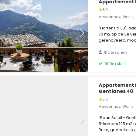
Appartement 
3,0
Veysonnaz, Wallis,
"Hortensia 33", d
70 m2 op de 3e ver
gerenoveerd, mooi 
6
personen
500m skilift
Appartement B
Gentianes 40
5,0
Veysonnaz, Wallis,
"Beau Soleil - Gen
5-kamers 125 m2 o
Ruim, gedeeltelijk 