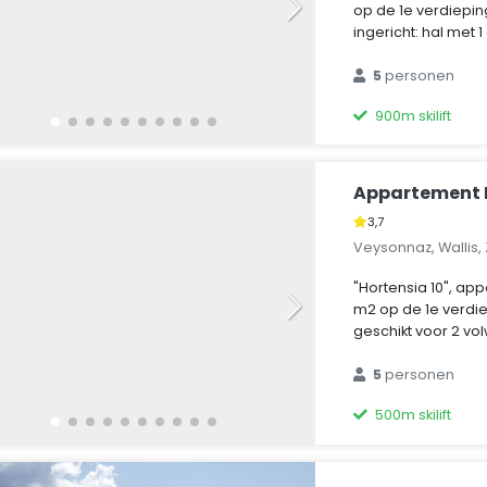
op de 1e verdiepi
ingericht: hal met 1
5
personen
900m skilift
Appartement H
3,7
Veysonnaz, Wallis,
"Hortensia 10", a
m2 op de 1e verdiep
geschikt voor 2 vol
5
personen
500m skilift