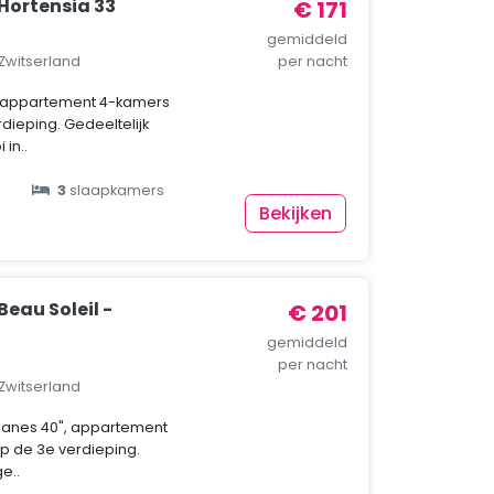
Hortensia 33
€ 171
gemiddeld
 Zwitserland
per nacht
akappartement 4-kamers
dieping. Gedeeltelijk
in..
3
slaapkamers
Bekijken
eau Soleil -
€ 201
gemiddeld
per nacht
 Zwitserland
tianes 40", appartement
p de 3e verdieping.
ge..