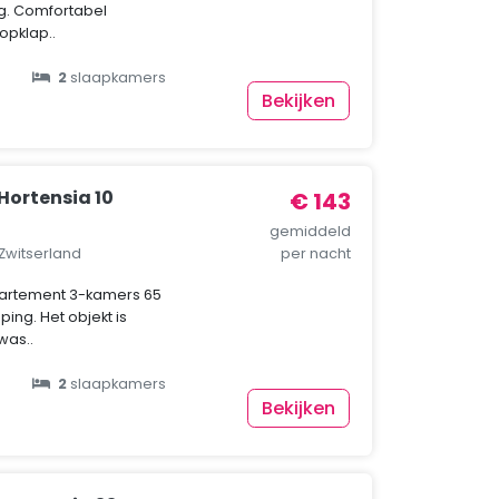
ng. Comfortabel
 opklap..
2
slaapkamers
Bekijken
ortensia 10
€ 143
gemiddeld
 Zwitserland
per nacht
ppartement 3-kamers 65
ing. Het objekt is
was..
2
slaapkamers
Bekijken