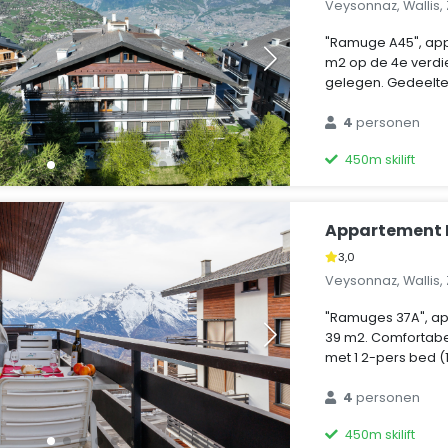
Veysonnaz, Wallis,
"Ramuge A45", ap
m2 op de 4e verdie
gelegen. Gedeelteli
4
personen
450m skilift
Appartement
3,0
Veysonnaz, Wallis,
"Ramuges 37A", a
39 m2. Comfortabel
met 1 2-pers bed (1 
4
personen
450m skilift