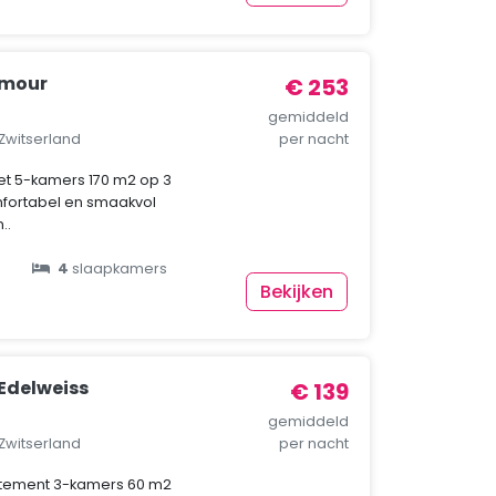
amour
€ 253
gemiddeld
 Zwitserland
per nacht
et 5-kamers 170 m2 op 3
fortabel en smaakvol
..
4
slaapkamers
Bekijken
Edelweiss
€ 139
gemiddeld
 Zwitserland
per nacht
rtement 3-kamers 60 m2