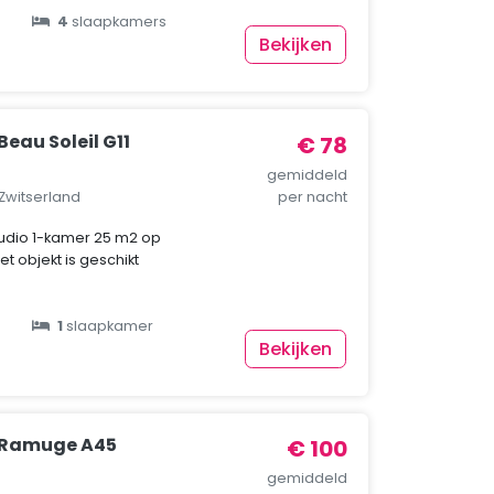
4
slaapkamers
Bekijken
eau Soleil G11
€ 78
gemiddeld
 Zwitserland
per nacht
studio 1-kamer 25 m2 op
et objekt is geschikt
1
slaapkamer
Bekijken
 Ramuge A45
€ 100
gemiddeld