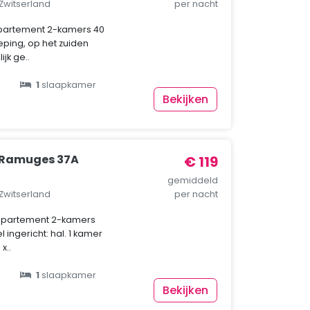
 Zwitserland
per nacht
partement 2-kamers 40
ping, op het zuiden
jk ge..
1
slaapkamer
Bekijken
 Ramuges 37A
€ 119
gemiddeld
 Zwitserland
per nacht
ppartement 2-kamers
 ingericht: hal. 1 kamer
x..
1
slaapkamer
Bekijken