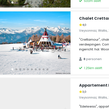
500m skilift
Chalet Crett
4,0
Veysonnaz, Wallis,
"Crettamour", chal
verdiepingen. Com
ingericht: hal. Woon
8
personen
1.25km skilift
Appartement 
3,0
Veysonnaz, Wallis,
"Edelweiss", appa