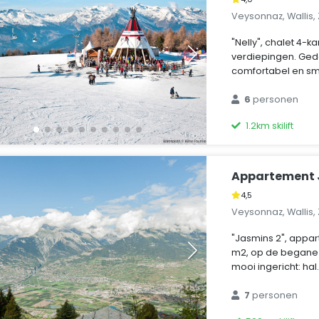
Veysonnaz, Wallis,
"Nelly", chalet 4-
verdiepingen. Gede
comfortabel en sma
6
personen
1.2km skilift
Appartement 
4,5
Veysonnaz, Wallis,
"Jasmins 2", appa
m2, op de begane
mooi ingericht: hal
7
personen