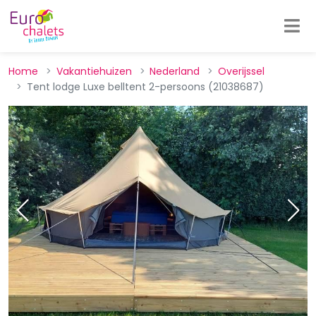
Home
Vakantiehuizen
Nederland
Overijssel
Tent lodge Luxe belltent 2-persoons (21038687)