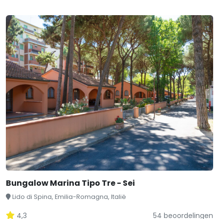
Bungalow Marina Tipo Tre - Sei
Lido di Spina, Emilia-Romagna, Italië
4,3
54 beoordelingen