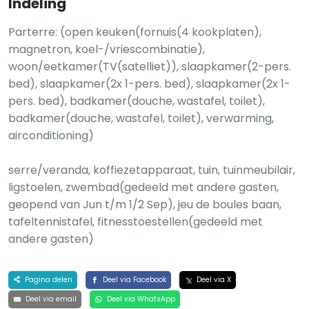
Indeling
Parterre: (open keuken(fornuis(4 kookplaten),
magnetron, koel-/vriescombinatie),
woon/eetkamer(TV(satelliet)), slaapkamer(2-pers.
bed), slaapkamer(2x 1-pers. bed), slaapkamer(2x 1-
pers. bed), badkamer(douche, wastafel, toilet),
badkamer(douche, wastafel, toilet), verwarming,
airconditioning)
serre/veranda, koffiezetapparaat, tuin, tuinmeubilair,
ligstoelen, zwembad(gedeeld met andere gasten,
geopend van Jun t/m 1/2 Sep), jeu de boules baan,
tafeltennistafel, fitnesstoestellen(gedeeld met
andere gasten)
Pagina delen
Deel via Facebook
Deel via X
Deel via email
Deel via WhatsApp