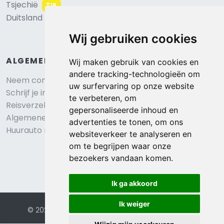
Tsjechië
TIP
Duitsland
Wij gebruiken cookies
ALGEMEEN
Wij maken gebruik van cookies en
andere tracking-technologieën om
Neem contact op
uw surfervaring op onze website
Schrijf je in voor onze nieuwsbrief
te verbeteren, om
Reisverzekering afsluiten
gepersonaliseerde inhoud en
Algemene voorwaarden
advertenties te tonen, om ons
Huurauto reserveren
websiteverkeer te analyseren en
om te begrijpen waar onze
bezoekers vandaan komen.
Ik ga akkoord
Ik weiger
© 2026 Eurochalets |
Website door FalcoTravel
Veilig online betalen met