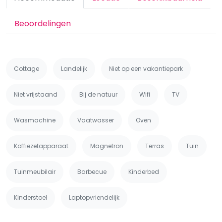
Beoordelingen
Cottage
Landelijk
Niet op een vakantiepark
Niet vrijstaand
Bij de natuur
Wifi
TV
Wasmachine
Vaatwasser
Oven
Koffiezetapparaat
Magnetron
Terras
Tuin
Tuinmeubilair
Barbecue
Kinderbed
Kinderstoel
Laptopvriendelijk