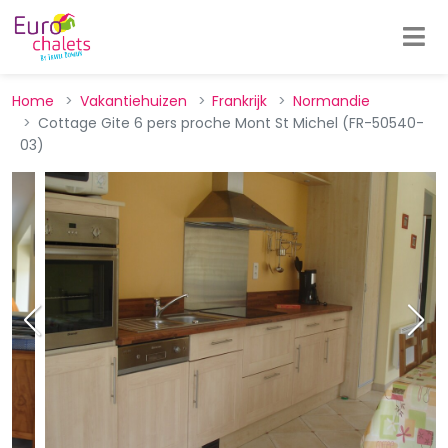
Home
Vakantiehuizen
Frankrijk
Normandie
Cottage Gite 6 pers proche Mont St Michel (FR-50540-
03)