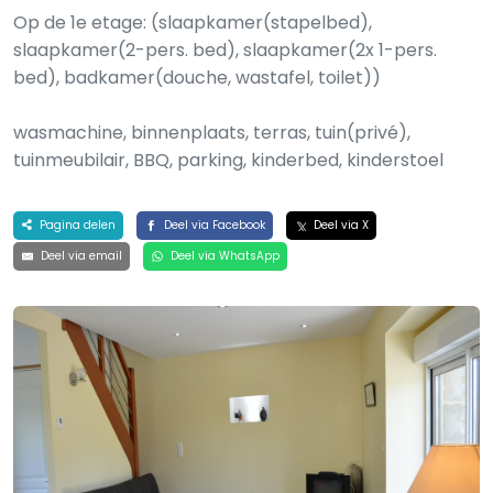
Op de 1e etage: (slaapkamer(stapelbed),
slaapkamer(2-pers. bed), slaapkamer(2x 1-pers.
bed), badkamer(douche, wastafel, toilet))
wasmachine, binnenplaats, terras, tuin(privé),
tuinmeubilair, BBQ, parking, kinderbed, kinderstoel
Pagina delen
Deel via Facebook
Deel via X
Deel via email
Deel via WhatsApp