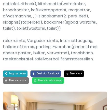
eettafel, zithoek), kitchenette(waterkoker,
broodrooster, koffiezetapparaat, magnetron,
afwasmachine, , ), slaapkamer(2-pers. bed),
slaapnis(stapelbed), badkamer(ligbad, wastafel,
toilet), toilet(wastafel, toilet))
relaxruimte, Vergaderruimte, Internettoegang,
balkon of terras, parking, zwembad(gedeeld met
andere gasten, buiten, verwarmd), tennisbaan,
tafeltennistafel, tafelvoetbal, fitnesstoestellen
Pagina delen
Deel via Facebook
Deel via X
Deel via email
Deel via WhatsApp