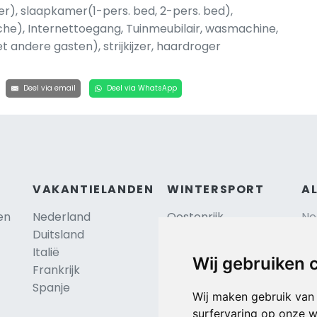
r), slaapkamer(1-pers. bed, 2-pers. bed),
e), Internettoegang, Tuinmeubilair, wasmachine,
 andere gasten), strijkijzer, haardroger
Deel via email
Deel via WhatsApp
VAKANTIELANDEN
WINTERSPORT
A
en
Nederland
Oostenrijk
Ne
Duitsland
Frankrijk
Sc
Italië
Zwitserland
Re
Wij gebruiken 
Frankrijk
Tsjechië
Al
TIP
Spanje
Hu
Duitsland
Wij maken gebruik van
surfervaring op onze w