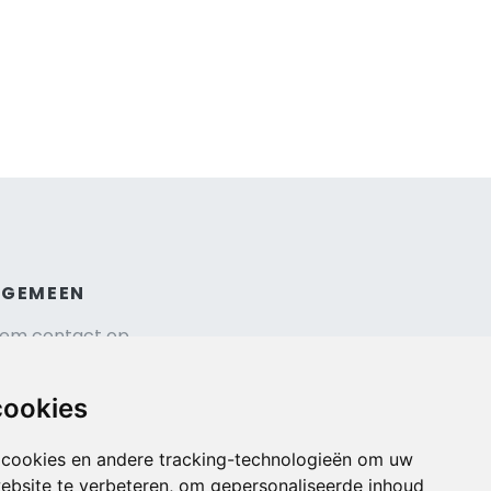
LGEMEEN
em contact op
hrijf je in voor onze nieuwsbrief
isverzekering afsluiten
cookies
gemene voorwaarden
urauto reserveren
 cookies en andere tracking-technologieën om uw
ebsite te verbeteren, om gepersonaliseerde inhoud