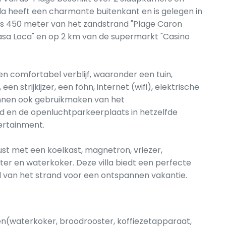
lla heeft een charmante buitenkant en is gelegen in
chts 450 meter van het zandstrand "Plage Caron
asa Loca" en op 2 km van de supermarkt "Casino
een comfortabel verblijf, waaronder een tuin,
en strijkijzer, een föhn, internet (wifi), elektrische
unnen ook gebruikmaken van het
en de openluchtparkeerplaats in hetzelfde
ertainment.
ust met een koelkast, magnetron, vriezer,
er en waterkoker. Deze villa biedt een perfecte
id van het strand voor een ontspannen vakantie.
n(waterkoker, broodrooster, koffiezetapparaat,