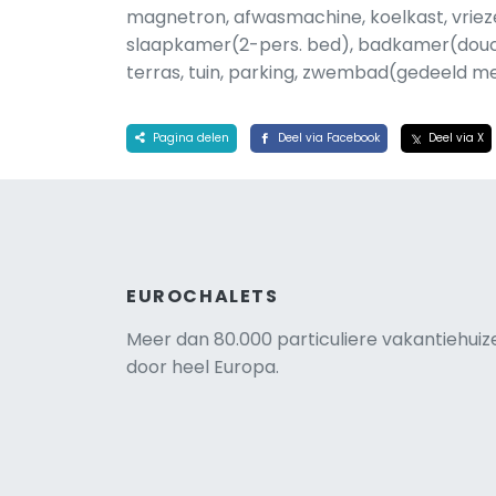
magnetron, afwasmachine, koelkast, vrieze
slaapkamer(2-pers. bed), badkamer(douch
terras, tuin, parking, zwembad(gedeeld met
Pagina delen
Deel via Facebook
Deel via X
EUROCHALETS
Meer dan 80.000 particuliere vakantiehuiz
door heel Europa.