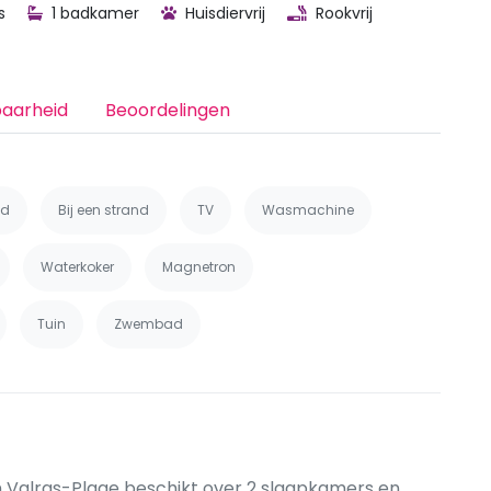
s
1 badkamer
Huisdiervrij
Rookvrij
baarheid
Beoordelingen
nd
Bij een strand
TV
Wasmachine
Waterkoker
Magnetron
Tuin
Zwembad
in Valras-Plage beschikt over 2 slaapkamers en