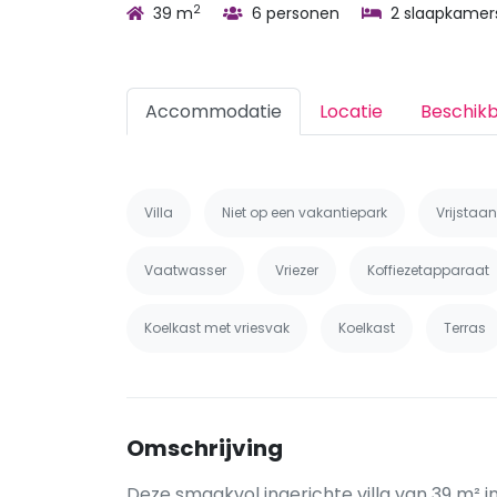
2
39 m
6 personen
2 slaapkamer
Accommodatie
Locatie
Beschik
Villa
Niet op een vakantiepark
Vrijstaa
Vaatwasser
Vriezer
Koffiezetapparaat
Koelkast met vriesvak
Koelkast
Terras
Omschrijving
Deze smaakvol ingerichte villa van 39 m² 