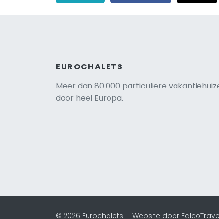
EUROCHALETS
Meer dan 80.000 particuliere vakantiehuiz
door heel Europa.
© 2026 Eurochalets |
Website door FalcoTrave