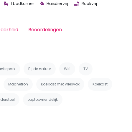
1 badkamer
Huisdiervrij
Rookvrij
baarheid
Beoordelingen
antiepark
Bij de natuur
Wifi
TV
Magnetron
Koelkast met vriesvak
Koelkast
nderstoel
Laptopvriendelijk