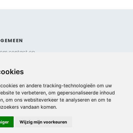
LGEMEEN
em contact op
hrijf je in voor onze nieuwsbrief
isverzekering afsluiten
cookies
gemene voorwaarden
urauto reserveren
 cookies en andere tracking-technologieën om uw
ebsite te verbeteren, om gepersonaliseerde inhoud
en, om ons websiteverkeer te analyseren en om te
ezoekers vandaan komen.
eiger
Wijzig mijn voorkeuren
Veilig online betalen met