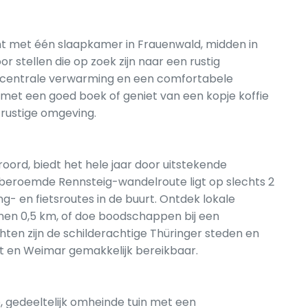
t met één slaapkamer in Frauenwald, midden in
r stellen die op zoek zijn naar een rustig
n centrale verwarming en een comfortabele
et een goed boek of geniet van een kopje koffie
e rustige omgeving.
oord, biedt het hele jaar door uitstekende
 beroemde Rennsteig-wandelroute ligt op slechts 2
ng- en fietsroutes in de buurt. Ontdek lokale
nen 0,5 km, of doe boodschappen bij een
ten zijn de schilderachtige Thüringer steden en
rt en Weimar gemakkelijk bereikbaar.
 gedeeltelijk omheinde tuin met een