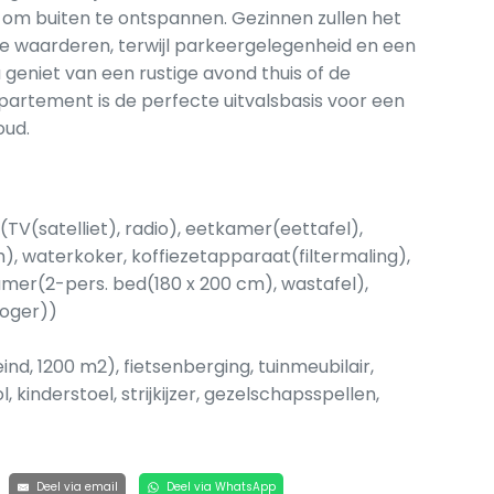
 om buiten te ontspannen. Gezinnen zullen het
sje waarderen, terwijl parkeergelegenheid en een
 geniet van een rustige avond thuis of de
partement is de perfecte uitvalsbasis voor een
oud.
TV(satelliet), radio), eetkamer(eettafel),
), waterkoker, koffiezetapparaat(filtermaling),
mer(2-pers. bed(180 x 200 cm), wastafel),
roger))
nd, 1200 m2), fietsenberging, tuinmeubilair,
, kinderstoel, strijkijzer, gezelschapsspellen,
Deel via email
Deel via WhatsApp