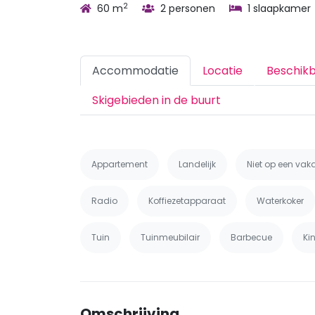
2
60 m
2 personen
1 slaapkamer
Accommodatie
Locatie
Beschik
Skigebieden in de buurt
Appartement
Landelijk
Niet op een vak
Radio
Koffiezetapparaat
Waterkoker
Tuin
Tuinmeubilair
Barbecue
Ki
Omschrijving