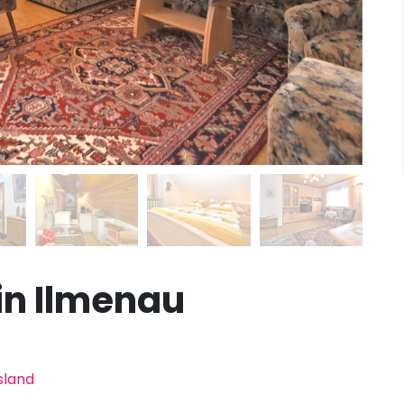
in Ilmenau
sland