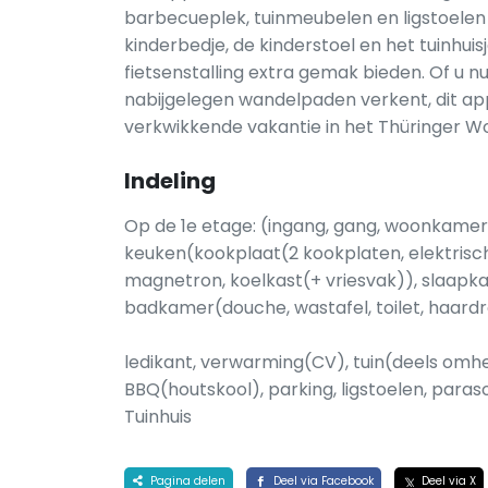
barbecueplek, tuinmeubelen en ligstoelen
kinderbedje, de kinderstoel en het tuinhui
fietsenstalling extra gemak bieden. Of u nu
nabijgelegen wandelpaden verkent, dit ap
verkwikkende vakantie in het Thüringer W
Indeling
Op de 1e etage: (ingang, gang, woonkamer(
keuken(kookplaat(2 kookplaten, elektrisch
magnetron, koelkast(+ vriesvak)), slaapka
badkamer(douche, wastafel, toilet, haard
ledikant, verwarming(CV), tuin(deels omhei
BBQ(houtskool), parking, ligstoelen, parasol
Tuinhuis
Pagina delen
Deel via Facebook
Deel via X