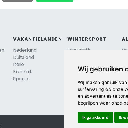
VAKANTIELANDEN
WINTERSPORT
A
en
Nederland
Oostenrijk
Ne
Duitsland
Frankrijk
Sc
Italië
Zwitserland
Re
Wij gebruiken 
Frankrijk
Tsjechië
Al
TIP
Spanje
Hu
Duitsland
Wij maken gebruik van
surfervaring op onze w
en advertenties te ton
begrijpen waar onze b
Ik ga akkoord
Ik w
l