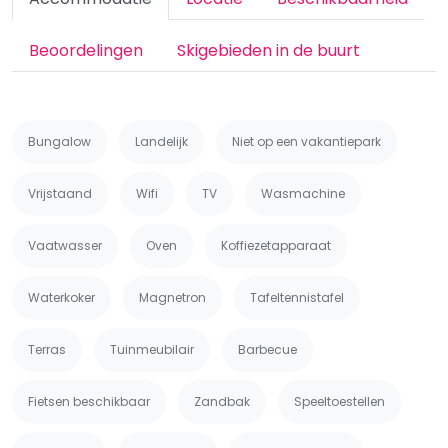
Beoordelingen
Skigebieden in de buurt
Bungalow
Landelijk
Niet op een vakantiepark
Vrijstaand
Wifi
TV
Wasmachine
Vaatwasser
Oven
Koffiezetapparaat
Waterkoker
Magnetron
Tafeltennistafel
Terras
Tuinmeubilair
Barbecue
Fietsen beschikbaar
Zandbak
Speeltoestellen