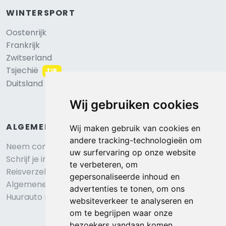
WINTERSPORT
Oostenrijk
Frankrijk
Zwitserland
Tsjechië
TIP
Duitsland
Wij gebruiken cookies
ALGEMEEN
Wij maken gebruik van cookies en
andere tracking-technologieën om
Neem contact op
uw surfervaring op onze website
Schrijf je in voor onze nieuwsbrief
te verbeteren, om
Reisverzekering afsluiten
gepersonaliseerde inhoud en
Algemene voorwaarden
advertenties te tonen, om ons
Huurauto reserveren
websiteverkeer te analyseren en
om te begrijpen waar onze
bezoekers vandaan komen.