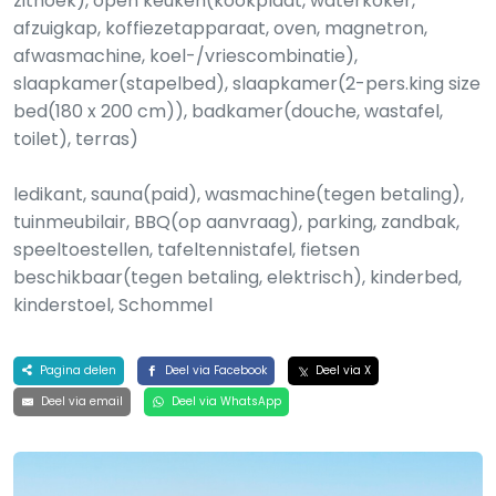
zithoek), open keuken(kookplaat, waterkoker,
afzuigkap, koffiezetapparaat, oven, magnetron,
afwasmachine, koel-/vriescombinatie),
slaapkamer(stapelbed), slaapkamer(2-pers.king size
bed(180 x 200 cm)), badkamer(douche, wastafel,
toilet), terras)
ledikant, sauna(paid), wasmachine(tegen betaling),
tuinmeubilair, BBQ(op aanvraag), parking, zandbak,
speeltoestellen, tafeltennistafel, fietsen
beschikbaar(tegen betaling, elektrisch), kinderbed,
kinderstoel, Schommel
Pagina delen
Deel via Facebook
Deel via X
Deel via email
Deel via WhatsApp