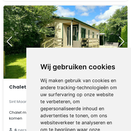
Wij gebruiken cookies
Wij maken gebruik van cookies en
Chalet 521
andere tracking-technologieën om
uw surfervaring op onze website
te verbeteren, om
Sint Maarten, Noord-Holland, Nederland
gepersonaliseerde inhoud en
Chalet met veel privacy om even helemaal tot rust te
advertenties te tonen, om ons
komen
websiteverkeer te analyseren en
€ 89
om te begrijpen waar onze
6
personen