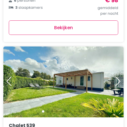
€ 98
6
personen
3
slaapkamers
gemiddeld
per nacht
Bekijken
Chalet 539