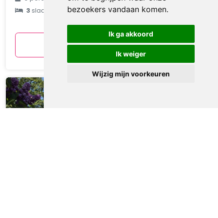
bezoekers vandaan komen.
3
slaapkamers
gemiddeld
per nacht
Ik ga akkoord
Bekijken
Ik weiger
Wijzig mijn voorkeuren
Chalet 532