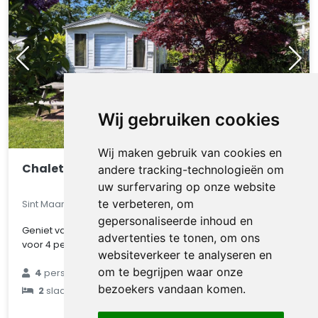
Wij gebruiken cookies
Wij maken gebruik van cookies en
Chalet 532
andere tracking-technologieën om
uw surfervaring op onze website
te verbeteren, om
Sint Maarten, Noord-Holland, Nederland
gepersonaliseerde inhoud en
Geniet van rust en ontspanning in dit comfortabele chalet
advertenties te tonen, om ons
voor 4 personen, met uitzicht over de weil..
websiteverkeer te analyseren en
€ 75
om te begrijpen waar onze
4
personen
bezoekers vandaan komen.
2
slaapkamers
gemiddeld
per nacht