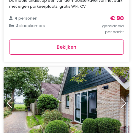
Dit mooie chalet op een van de mooiste kavel van het park
met eigen parkeerplaats, gratis WIFI, CV ..
€ 90
4
personen
2
slaapkamers
gemiddeld
per nacht
Bekijken