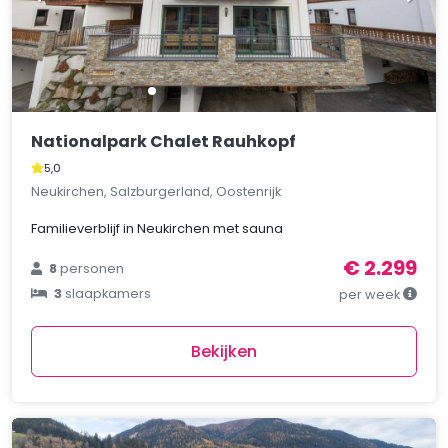
Nationalpark Chalet Rauhkopf
5,0
Neukirchen, Salzburgerland, Oostenrijk
Familieverblijf in Neukirchen met sauna
€ 2.299
8
personen
3
slaapkamers
per week
Bekijken