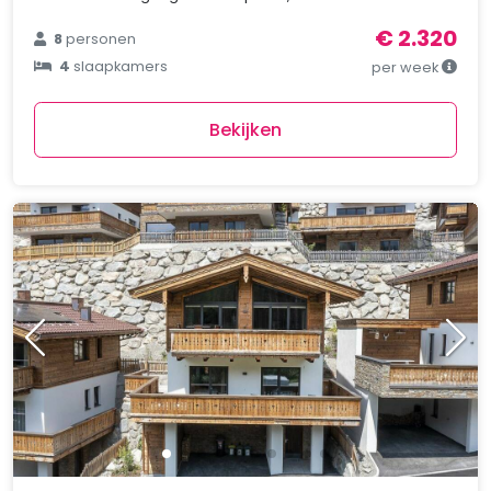
€ 2.320
8
personen
4
slaapkamers
per week
Bekijken