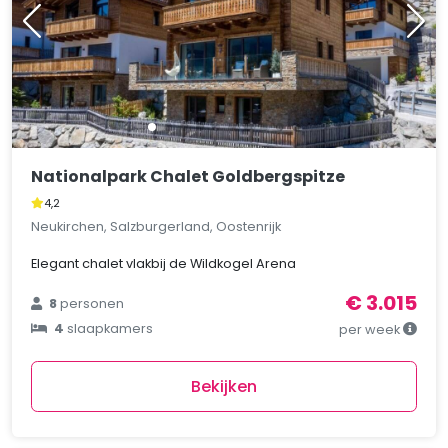
Nationalpark Chalet Goldbergspitze
4,2
Neukirchen, Salzburgerland, Oostenrijk
Elegant chalet vlakbij de Wildkogel Arena
€ 3.015
8
personen
4
slaapkamers
per week
Bekijken