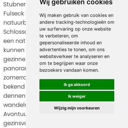
Wij gebruiken cookies
Stubnerkogel, Schlossalm, Graukogel en
Fulseck – die elk unieke avonturen en
Wij maken gebruik van cookies en
natuurbelevenissen bieden. Zo is er op de
andere tracking-technologieën om
uw surfervaring op onze website
Schlossalm een avontuurlijk klimpad en
te verbeteren, om
een natuurspeeltuin waar kinderen
gepersonaliseerde inhoud en
kunnen ravotten. Op de Fulseck kunnen
advertenties te tonen, om ons
websiteverkeer te analyseren en
gezinnen genieten van een
om te begrijpen waar onze
panoramawandeling en een rit met de
bezoekers vandaan komen.
zomerrodelbaan. De Graukogel staat
Ik ga akkoord
bekend om zijn eeuwenoude
dennenbossen en rustgevende
Ik weiger
wandelroutes. De Almorama
Wijzig mijn voorkeuren
Avontuurbergen maken een
gezinsvakantie extra bijzonder door een