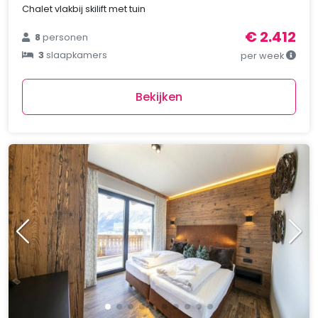
Chalet vlakbij skilift met tuin
€ 2.412
8
personen
3
slaapkamers
per week
Bekijken