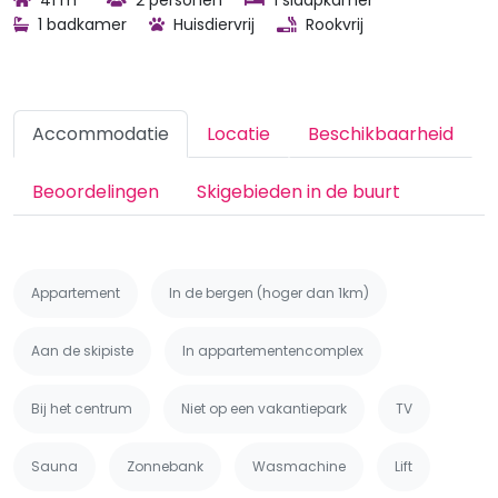
41 m
2 personen
1 slaapkamer
1 badkamer
Huisdiervrij
Rookvrij
Accommodatie
Locatie
Beschikbaarheid
Beoordelingen
Skigebieden in de buurt
Appartement
In de bergen (hoger dan 1km)
Aan de skipiste
In appartementencomplex
Bij het centrum
Niet op een vakantiepark
TV
Sauna
Zonnebank
Wasmachine
Lift