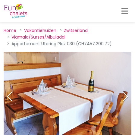
Home
Vakantiehuizen
Zwitserland
Viamala/Surses/Albuladal
Appartement Utoring Plaz 030 (CH7457.200.72)