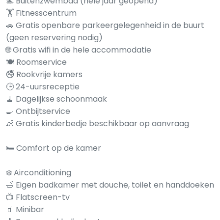
🏊 Buitenzwembad (hele jaar geopend)
🏋️ Fitnesscentrum
🚗 Gratis openbare parkeergelegenheid in de buurt
(geen reservering nodig)
🌐 Gratis wifi in de hele accommodatie
🍽️ Roomservice
🚭 Rookvrije kamers
🕒 24-uursreceptie
🧹 Dagelijkse schoonmaak
🍳 Ontbijtservice
👶 Gratis kinderbedje beschikbaar op aanvraag
🛏️ Comfort op de kamer
❄️ Airconditioning
🛁 Eigen badkamer met douche, toilet en handdoeken
📺 Flatscreen-tv
🧃 Minibar