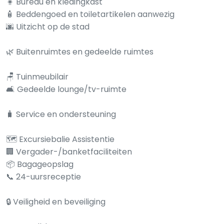
🧍 Bureau en kledingkast
🧴 Beddengoed en toiletartikelen aanwezig
🌆 Uitzicht op de stad
🌿 Buitenruimtes en gedeelde ruimtes
🪑 Tuinmeubilair
🛋️ Gedeelde lounge/tv-ruimte
🧳 Service en ondersteuning
🗺️ Excursiebalie Assistentie
🏢 Vergader-/banketfaciliteiten
📦 Bagageopslag
📞 24-uursreceptie
🔒 Veiligheid en beveiliging