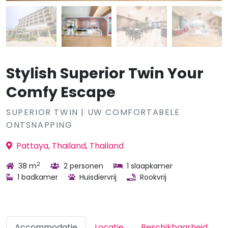
Stylish Superior Twin Your
Comfy Escape
SUPERIOR TWIN | UW COMFORTABELE
ONTSNAPPING
Pattaya, Thailand, Thailand
2
38 m
2 personen
1 slaapkamer
1 badkamer
Huisdiervrij
Rookvrij
Accommodatie
Locatie
Beschikbaarheid