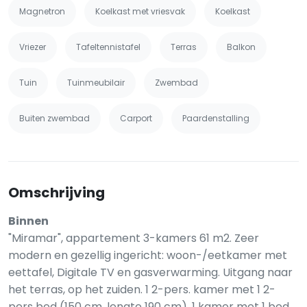
Magnetron
Koelkast met vriesvak
Koelkast
Vriezer
Tafeltennistafel
Terras
Balkon
Tuin
Tuinmeubilair
Zwembad
Buiten zwembad
Carport
Paardenstalling
Omschrijving
Binnen
"Miramar", appartement 3-kamers 61 m2. Zeer
modern en gezellig ingericht: woon-/eetkamer met
eettafel, Digitale TV en gasverwarming. Uitgang naar
het terras, op het zuiden. 1 2-pers. kamer met 1 2-
pers bed (150 cm, lengte 190 cm). 1 kamer met 1 bed