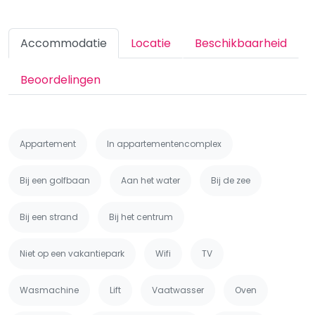
Accommodatie
Locatie
Beschikbaarheid
Beoordelingen
Appartement
In appartementencomplex
Bij een golfbaan
Aan het water
Bij de zee
Bij een strand
Bij het centrum
Niet op een vakantiepark
Wifi
TV
Wasmachine
Lift
Vaatwasser
Oven