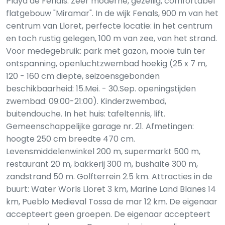
Playa de Fenals: Zeer moderne, gezellig, comfortabel
flatgebouw "Miramar". In de wijk Fenals, 900 m van het
centrum van Lloret, perfecte locatie: in het centrum
en toch rustig gelegen, 100 m van zee, van het strand.
Voor medegebruik: park met gazon, mooie tuin ter
ontspanning, openluchtzwembad hoekig (25 x 7 m,
120 - 160 cm diepte, seizoensgebonden
beschikbaarheid: 15.Mei. - 30.Sep. openingstijden
zwembad: 09:00-21:00). Kinderzwembad,
buitendouche. In het huis: tafeltennis, lift.
Gemeenschappelijke garage nr. 21. Afmetingen:
hoogte 250 cm breedte 470 cm.
Levensmiddelenwinkel 200 m, supermarkt 500 m,
restaurant 20 m, bakkerij 300 m, bushalte 300 m,
zandstrand 50 m. Golfterrein 2.5 km. Attracties in de
buurt: Water Worls Lloret 3 km, Marine Land Blanes 14
km, Pueblo Medieval Tossa de mar 12 km. De eigenaar
accepteert geen groepen. De eigenaar accepteert