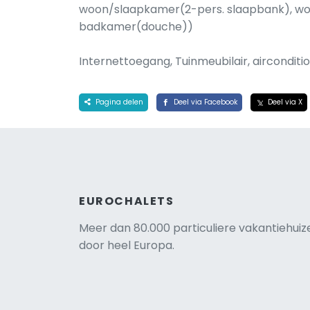
woon/slaapkamer(2-pers. slaapbank), woo
badkamer(douche))
Internettoegang, Tuinmeubilair, aircondit
Pagina delen
Deel via Facebook
Deel via X
EUROCHALETS
Meer dan 80.000 particuliere vakantiehuiz
door heel Europa.