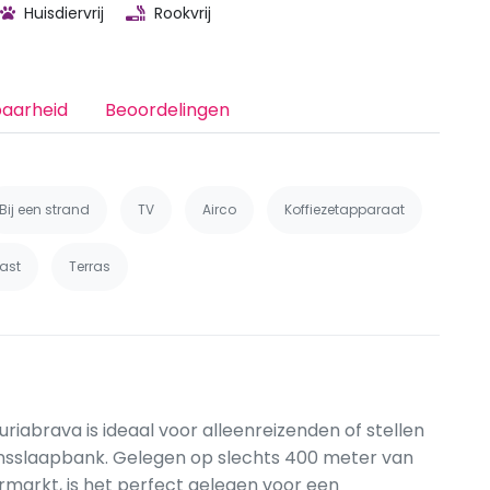
Huisdiervrij
Rookvrij
baarheid
Beoordelingen
Bij een strand
TV
Airco
Koffiezetapparaat
ast
Terras
iabrava is ideaal voor alleenreizenden of stellen
nsslaapbank. Gelegen op slechts 400 meter van
markt, is het perfect gelegen voor een