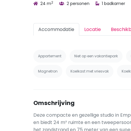
2
24 m
2 personen
1 badkamer
Accommodatie
Locatie
Beschik
Appartement
Niet op een vakantiepark
Magnetron
Koelkast met vriesvak
Koelk
Omschrijving
Deze compacte en gezellige studio in Empur
en biedt 24 m² ruimte en een tweepersoo
het zandstrand en 75 meter van een super