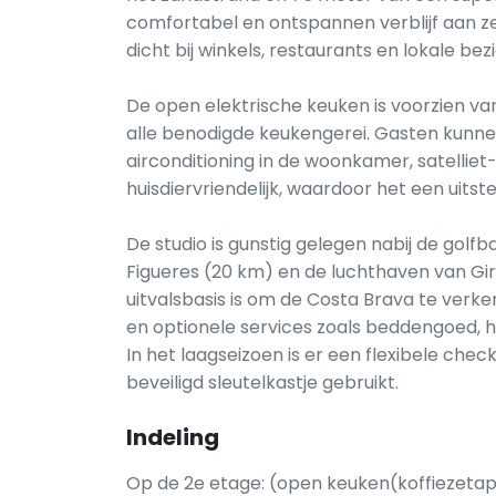
comfortabel en ontspannen verblijf aan zee
dicht bij winkels, restaurants en lokale b
De open elektrische keuken is voorzien v
alle benodigde keukengerei. Gasten kunnen
airconditioning in de woonkamer, satelliet-
huisdiervriendelijk, waardoor het een uitste
De studio is gunstig gelegen nabij de gol
Figueres (20 km) en de luchthaven van Gi
uitvalsbasis is om de Costa Brava te verk
en optionele services zoals beddengoed,
In het laagseizoen is er een flexibele chec
beveiligd sleutelkastje gebruikt.
Indeling
Op de 2e etage: (open keuken(koffiezetap