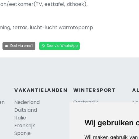
n/eetkamer(TV, eettafel, zithoek),
ioning, terras, lucht-lucht warmtepomp
Deel via email
Deel via WhatsApp
VAKANTIELANDEN
WINTERSPORT
A
en
Nederland
Oostenrijk
Ne
Duitsland
Frankrijk
Sc
Italië
Zwitserland
Re
Wij gebruiken 
Frankrijk
Tsjechië
Al
TIP
Spanje
Hu
Duitsland
Wij maken gebruik van