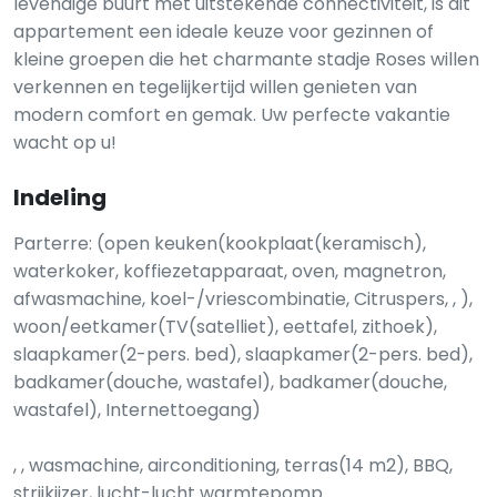
levendige buurt met uitstekende connectiviteit, is dit
appartement een ideale keuze voor gezinnen of
kleine groepen die het charmante stadje Roses willen
verkennen en tegelijkertijd willen genieten van
modern comfort en gemak. Uw perfecte vakantie
wacht op u!
Indeling
Parterre: (open keuken(kookplaat(keramisch),
waterkoker, koffiezetapparaat, oven, magnetron,
afwasmachine, koel-/vriescombinatie, Citruspers, , ),
woon/eetkamer(TV(satelliet), eettafel, zithoek),
slaapkamer(2-pers. bed), slaapkamer(2-pers. bed),
badkamer(douche, wastafel), badkamer(douche,
wastafel), Internettoegang)
, , wasmachine, airconditioning, terras(14 m2), BBQ,
strijkijzer, lucht-lucht warmtepomp