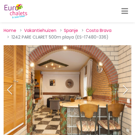
Home
Vakantiehuizen
Spanje
Costa Brava
1242 PARE CLARET 500m playa (ES-17480-336)