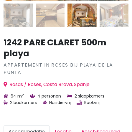
1242 PARE CLARET 500m
playa
APPARTEMENT IN ROSES BIJ PLAYA DE LA
PUNTA
Rosas / Roses, Costa Brava, Spanje
2
64 m
4 personen
2 slaapkamers
2 badkamers
Huisdiervrij
Rookvrij
Accommodatie
Locatie
Beschikbaarheid