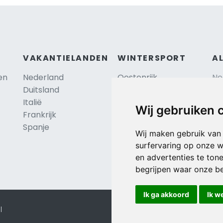
VAKANTIELANDEN
WINTERSPORT
A
en
Nederland
Oostenrijk
Ne
Duitsland
Frankrijk
Sc
Italië
Zwitserland
Re
Wij gebruiken 
Frankrijk
Tsjechië
Al
TIP
Spanje
Hu
Duitsland
Wij maken gebruik van
surfervaring op onze w
en advertenties te ton
begrijpen waar onze b
Ik ga akkoord
Ik w
l