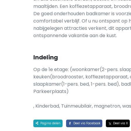
maaltijden. Een koffiezetapparaat, brood
De goed onderhouden badkamer is voorzie
comfortabel verblijf. Of u nu ontspant op
nabijgelegen attracties verkent, dit appa
ontspannende vakantie aan de kust.
Indeling
Op de 1e etage: (woonkamer(2-pers. slaapb
keuken(broodrooster, koffiezetapparaat, ov
slaapkamer(1-pers. bed, 1-pers. bed), bad
Parkeerplaats)
, Kinderbad, Tuinmeubilair, magnetron, wasm
Pagina delen
Deel via Facebook
Deel via X