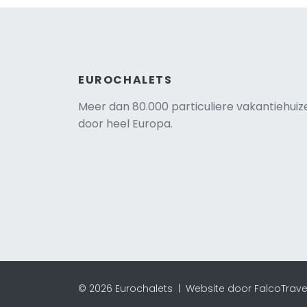
EUROCHALETS
Meer dan 80.000 particuliere vakantiehuiz
door heel Europa.
© 2026 Eurochalets |
Website door FalcoTrave