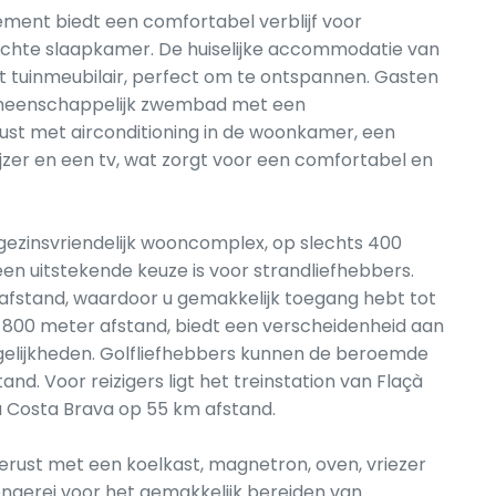
tement biedt een comfortabel verblijf voor
ichte slaapkamer. De huiselijke accommodatie van
 tuinmeubilair, perfect om te ontspannen. Gasten
emeenschappelijk zwembad met een
ust met airconditioning in de woonkamer, een
zer en een tv, wat zorgt voor een comfortabel en
gezinsvriendelijk wooncomplex, op slechts 400
n uitstekende keuze is voor strandliefhebbers.
 afstand, waardoor u gemakkelijk toegang hebt tot
p 800 meter afstand, biedt een verscheidenheid aan
gelijkheden. Golfliefhebbers kunnen de beroemde
d. Voor reizigers ligt het treinstation van Flaçà
 Costa Brava op 55 km afstand.
gerust met een koelkast, magnetron, oven, vriezer
engerei voor het gemakkelijk bereiden van