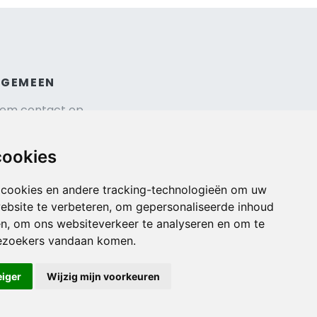
LGEMEEN
em contact op
hrijf je in voor onze nieuwsbrief
isverzekering afsluiten
cookies
gemene voorwaarden
urauto reserveren
 cookies en andere tracking-technologieën om uw
ebsite te verbeteren, om gepersonaliseerde inhoud
en, om ons websiteverkeer te analyseren en om te
ezoekers vandaan komen.
eiger
Wijzig mijn voorkeuren
Veilig online betalen met