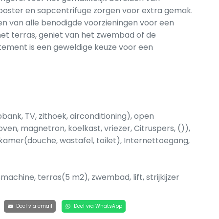
rooster en sapcentrifuge zorgen voor extra gemak.
n van alle benodigde voorzieningen voor een
 het terras, geniet van het zwembad of de
rtement is een geweldige keuze voor een
ank, TV, zithoek, airconditioning), open
en, magnetron, koelkast, vriezer, Citruspers, ()),
kamer(douche, wastafel, toilet), Internettoegang,
achine, terras(5 m2), zwembad, lift, strijkijzer
Deel via email
Deel via WhatsApp