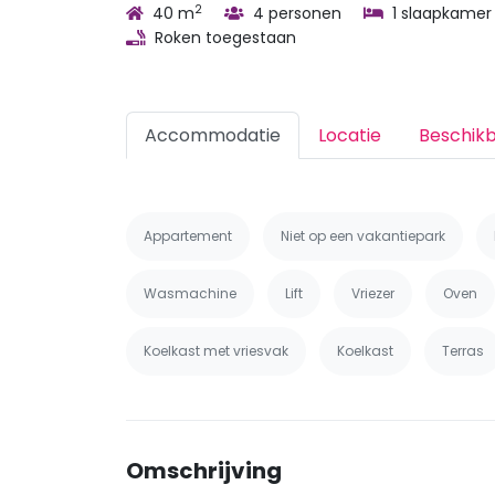
2
40 m
4 personen
1 slaapkamer
Roken toegestaan
Accommodatie
Locatie
Beschik
Appartement
Niet op een vakantiepark
Wasmachine
Lift
Vriezer
Oven
Koelkast met vriesvak
Koelkast
Terras
Omschrijving