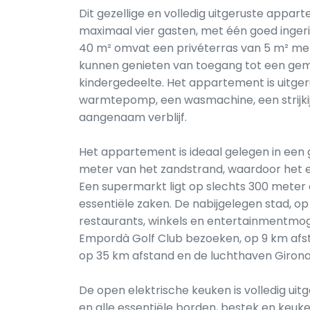
Dit gezellige en volledig uitgeruste appar
maximaal vier gasten, met één goed inger
40 m² omvat een privéterras van 5 m² met
kunnen genieten van toegang tot een g
kindergedeelte. Het appartement is uitger
warmtepomp, een wasmachine, een strijkij
aangenaam verblijf.
Het appartement is ideaal gelegen in een 
meter van het zandstrand, waardoor het ee
Een supermarkt ligt op slechts 300 meter
essentiële zaken. De nabijgelegen stad, o
restaurants, winkels en entertainmentmo
Empordà Golf Club bezoeken, op 9 km afstan
op 35 km afstand en de luchthaven Girona
De open elektrische keuken is volledig uit
en alle essentiële borden, bestek en keuk