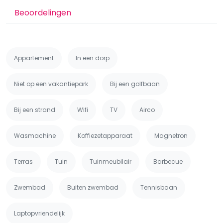
Beoordelingen
Appartement
In een dorp
Niet op een vakantiepark
Bij een golfbaan
Bij een strand
Wifi
TV
Airco
Wasmachine
Koffiezetapparaat
Magnetron
Terras
Tuin
Tuinmeubilair
Barbecue
Zwembad
Buiten zwembad
Tennisbaan
Laptopvriendelijk