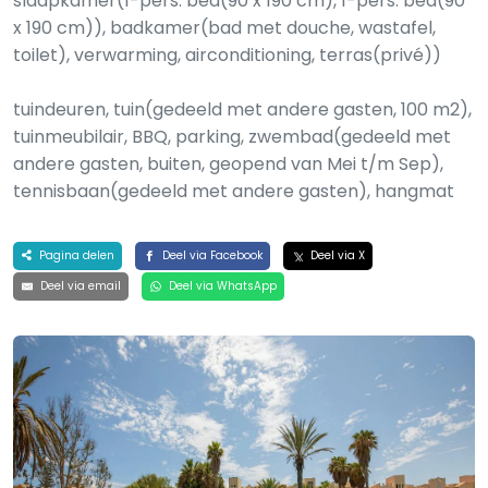
slaapkamer(1-pers. bed(90 x 190 cm), 1-pers. bed(90
x 190 cm)), badkamer(bad met douche, wastafel,
toilet), verwarming, airconditioning, terras(privé))
tuindeuren, tuin(gedeeld met andere gasten, 100 m2),
tuinmeubilair, BBQ, parking, zwembad(gedeeld met
andere gasten, buiten, geopend van Mei t/m Sep),
tennisbaan(gedeeld met andere gasten), hangmat
Pagina delen
Deel via Facebook
Deel via X
Deel via email
Deel via WhatsApp