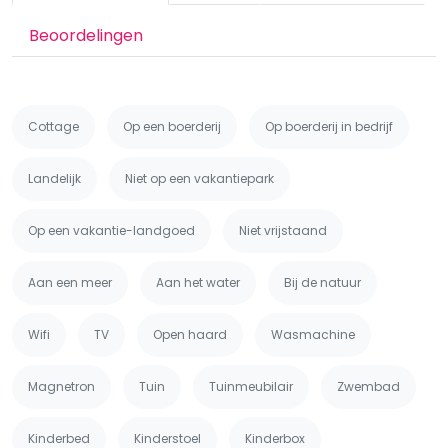
Beoordelingen
Cottage
Op een boerderij
Op boerderij in bedrijf
Landelijk
Niet op een vakantiepark
Op een vakantie-landgoed
Niet vrijstaand
Aan een meer
Aan het water
Bij de natuur
Wifi
TV
Open haard
Wasmachine
Magnetron
Tuin
Tuinmeubilair
Zwembad
Kinderbed
Kinderstoel
Kinderbox