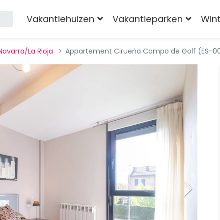
Vakantiehuizen
Vakantieparken
Win
avarra/La Rioja
Appartement Cirueña Campo de Golf (ES-0