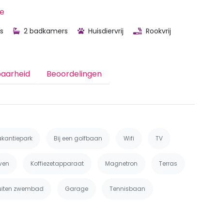
je
s
2 badkamers
Huisdiervrij
Rookvrij
baarheid
Beoordelingen
akantiepark
Bij een golfbaan
Wifi
TV
ven
Koffiezetapparaat
Magnetron
Terras
uiten zwembad
Garage
Tennisbaan