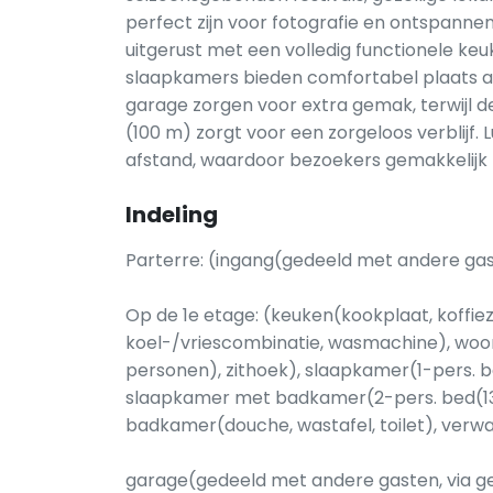
perfect zijn voor fotografie en ontspanne
uitgerust met een volledig functionele keu
slaapkamers bieden comfortabel plaats a
garage zorgen voor extra gemak, terwijl d
(100 m) zorgt voor een zorgeloos verblijf.
afstand, waardoor bezoekers gemakkelijk 
Indeling
Parterre: (ingang(gedeeld met andere gast
Op de 1e etage: (keuken(kookplaat, koffi
koel-/vriescombinatie, wasmachine), woon
personen), zithoek), slaapkamer(1-pers. be
slaapkamer met badkamer(2-pers. bed(135 
badkamer(douche, wastafel, toilet), verwa
garage(gedeeld met andere gasten, via ge