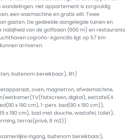
n wandelingen. Het appartement is zorgvuldig
ken, een wasmachine en gratis wifi. Twee
an gasten. De gedeelde aangelegde tuinen en
e nabijheid van de golfbaan (600 m) en restaurants
 Luchthaven Logroño-Agoncillo ligt op 57 km
kunnen arriveren.
en, buitenom bereikbaar), lift)
ezetapparaat, oven, magnetron, afwasmachine,
/eetkamer(TV(flatscreen, digital), eettafel(4
d(90 x 190 cm), 1-pers. bed(90 x 190 cm)),
x 190 cm), bad met douche, wastafel, toilet),
rming, terras(privé, 8 m2))
zamenlijke ingang, buitenom bereikbaar),