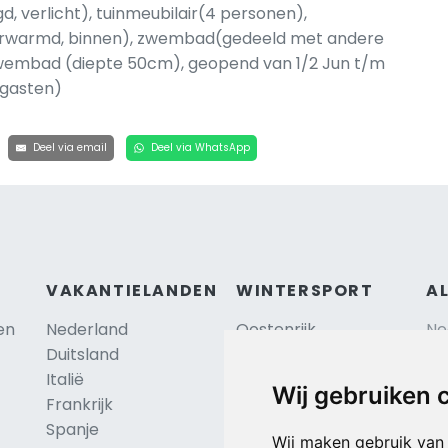
, verlicht), tuinmeubilair(4 personen),
rwarmd, binnen), zwembad(gedeeld met andere
rzwembad (diepte 50cm), geopend van 1/2 Jun t/m
 gasten)
Deel via email
Deel via WhatsApp
VAKANTIELANDEN
WINTERSPORT
A
en
Nederland
Oostenrijk
Ne
Duitsland
Frankrijk
Sc
Italië
Zwitserland
Re
Wij gebruiken 
Frankrijk
Tsjechië
Al
TIP
Spanje
Hu
Duitsland
Wij maken gebruik van