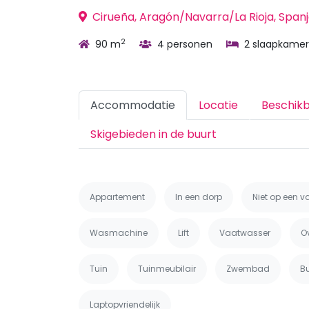
Cirueña, Aragón/Navarra/La Rioja, Span
2
90 m
4 personen
2 slaapkamer
Accommodatie
Locatie
Beschik
Skigebieden in de buurt
Appartement
In een dorp
Niet op een v
Wasmachine
Lift
Vaatwasser
O
Tuin
Tuinmeubilair
Zwembad
B
Laptopvriendelijk