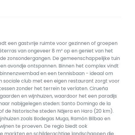
dt een gastvrije ruimte voor gezinnen of groepen
ivéterras van ongeveer 8 m² op en geniet van het
rende zonsondergangen. De gemeenschappelijke tuin
een avondje ontspannen. Binnen het complex vindt
binnenzwembad en een tennisbaan - ideaal om
 Een sociale club met een eigen restaurant zorgt voor
tessen zonder het terrein te verlaten. Cirueña
aarden en wijnhuizen, waardoor het een paradijs
t naar nabijgelegen steden: Santo Domingo de la
of de historische steden Nájera en Haro (20 km).
jnhuizen zoals Bodegas Muga, Ramón Bilbao en
wijnen te proeven. De regio biedt ook
ale markten en schilderachtige landschappen die