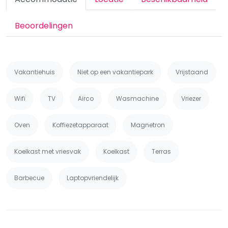
Beoordelingen
Vakantiehuis
Niet op een vakantiepark
Vrijstaand
Wifi
TV
Airco
Wasmachine
Vriezer
Oven
Koffiezetapparaat
Magnetron
Koelkast met vriesvak
Koelkast
Terras
Barbecue
Laptopvriendelijk