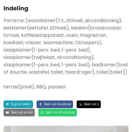
Indeling
Parterre: (woonkamer(TV, zithoek, airconditioning),
eetkamer(eettafel, zithoek), keuken(broodrooster,
fornuis, koffiezetapparaat, oven, magnetron,
koelkast, vriezer, wasmachine, Citruspers),
slaapkamer(1-pers. bed, 1-pers. bed),
slaapkamer(twijfelaar, airconditioning),
slaapkamer(1-pers. bed, 1-pers. bed), badkamer(bad
of douche, wastafel, toilet, haardroger), toilet(toilet))
terras(privé), BBQ, parasol
Pagina delen
Deel via Facebook
Deel via X
Deel via email
Deel via WhatsApp