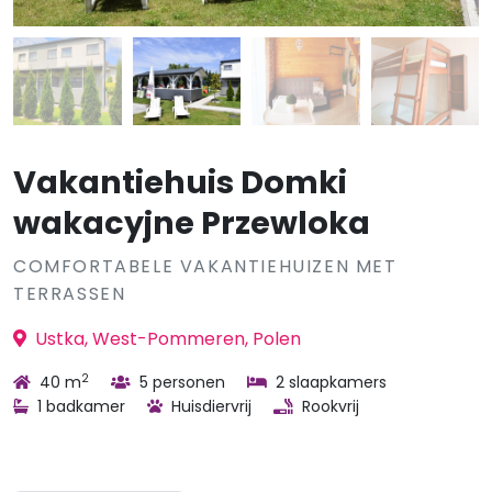
Vakantiehuis Domki
wakacyjne Przewloka
COMFORTABELE VAKANTIEHUIZEN MET
TERRASSEN
Ustka, West-Pommeren, Polen
2
40 m
5 personen
2 slaapkamers
1 badkamer
Huisdiervrij
Rookvrij