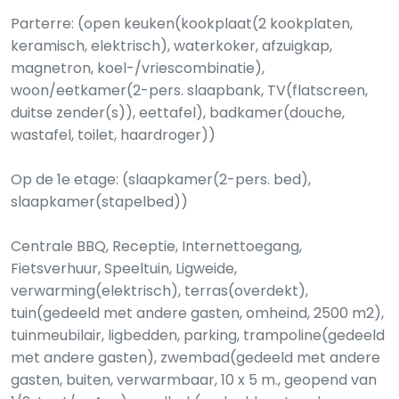
Parterre: (open keuken(kookplaat(2 kookplaten,
keramisch, elektrisch), waterkoker, afzuigkap,
magnetron, koel-/vriescombinatie),
woon/eetkamer(2-pers. slaapbank, TV(flatscreen,
duitse zender(s)), eettafel), badkamer(douche,
wastafel, toilet, haardroger))
Op de 1e etage: (slaapkamer(2-pers. bed),
slaapkamer(stapelbed))
Centrale BBQ, Receptie, Internettoegang,
Fietsverhuur, Speeltuin, Ligweide,
verwarming(elektrisch), terras(overdekt),
tuin(gedeeld met andere gasten, omheind, 2500 m2),
tuinmeubilair, ligbedden, parking, trampoline(gedeeld
met andere gasten), zwembad(gedeeld met andere
gasten, buiten, verwarmbaar, 10 x 5 m., geopend van