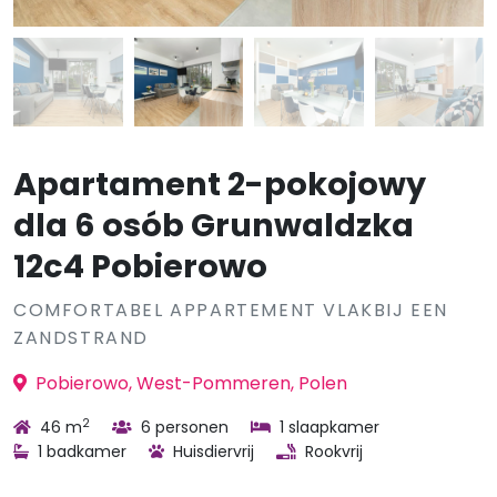
Apartament 2-pokojowy
dla 6 osób Grunwaldzka
12c4 Pobierowo
COMFORTABEL APPARTEMENT VLAKBIJ EEN
ZANDSTRAND
Pobierowo, West-Pommeren, Polen
2
46 m
6 personen
1 slaapkamer
1 badkamer
Huisdiervrij
Rookvrij