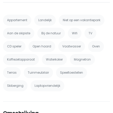
Appartement
Landelijk
Niet op een vakantiepark
Aan de skipiste
Bij de natuur
Wifi
TV
CD speler
Open haard
Vaatwasser
Oven
Koffiezetapparaat
Waterkoker
Magnetron
Terras
Tuinmeubilair
Speeltoestellen
Skiberging
Laptopvriendelijk