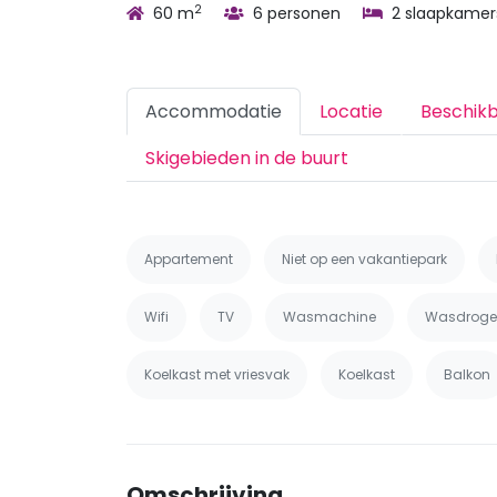
2
60 m
6 personen
2 slaapkamer
Accommodatie
Locatie
Beschik
Skigebieden in de buurt
Appartement
Niet op een vakantiepark
Wifi
TV
Wasmachine
Wasdroge
Koelkast met vriesvak
Koelkast
Balkon
Omschrijving