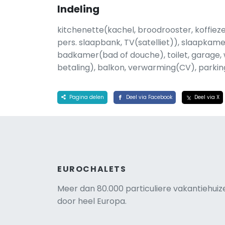
Indeling
kitchenette(kachel, broodrooster, koffie
pers. slaapbank, TV(satelliet)), slaapkam
badkamer(bad of douche), toilet, garage
betaling), balkon, verwarming(CV), parkin
Pagina delen
Deel via Facebook
Deel via X
EUROCHALETS
Meer dan 80.000 particuliere vakantiehuiz
door heel Europa.