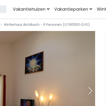
Vakantiehuizen
Vakantieparken
Win
Wirtlerhaus Bichlbach - 6 Personen (OTR01001-DYD)