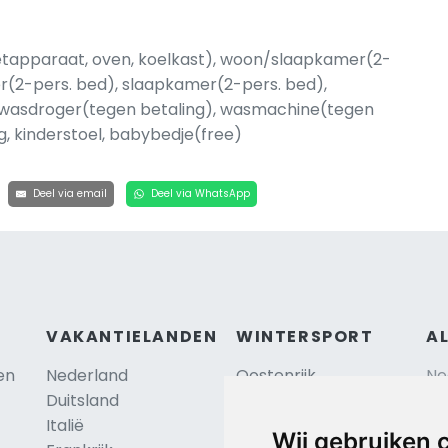
zetapparaat, oven, koelkast), woon/slaapkamer(2-
er(2-pers. bed), slaapkamer(2-pers. bed),
, wasdroger(tegen betaling), wasmachine(tegen
g, kinderstoel, babybedje(free)
Deel via email
Deel via WhatsApp
VAKANTIELANDEN
WINTERSPORT
A
en
Nederland
Oostenrijk
Ne
Duitsland
Frankrijk
Sc
Italië
Zwitserland
Re
Wij gebruiken 