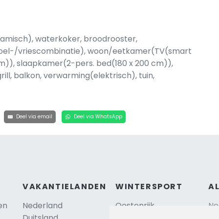
amisch), waterkoker, broodrooster,
koel-/vriescombinatie), woon/eetkamer(TV(smart
m)), slaapkamer(2-pers. bed(180 x 200 cm)),
ill, balkon, verwarming(elektrisch), tuin,
Deel via email
Deel via WhatsApp
VAKANTIELANDEN
WINTERSPORT
A
en
Nederland
Oostenrijk
Ne
Duitsland
Frankrijk
Sc