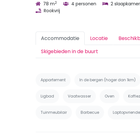
2
78 m
4 personen
2 slaapkamer
Rookvrij
Accommodatie
Locatie
Beschik
Skigebieden in de buurt
Appartement
In de bergen (hoger dan 1km)
Ligbad
Vaatwasser
Oven
Koffi
Tuinmeubilair
Barbecue
Laptopvriendel