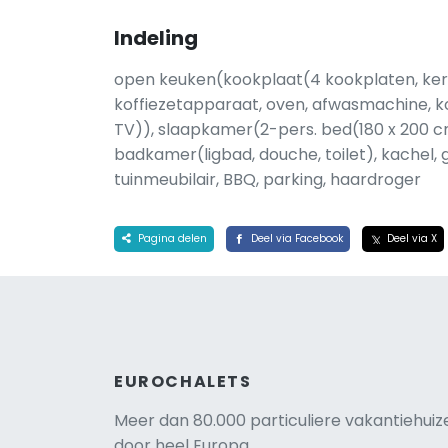
Indeling
open keuken(kookplaat(4 kookplaten, ker
koffiezetapparaat, oven, afwasmachine, 
TV)), slaapkamer(2-pers. bed(180 x 200 c
badkamer(ligbad, douche, toilet), kachel, gr
tuinmeubilair, BBQ, parking, haardroger
Pagina delen
Deel via Facebook
Deel via X
EUROCHALETS
Meer dan 80.000 particuliere vakantiehuiz
door heel Europa.