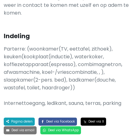
weer in contact te komen met uzelf en op adem te
komen.
Indeling
Parterre: (woonkamer(TV, eettafel, zithoek),
keuken(kookplaat(inductie), waterkoker,
koffiezetapparaat(espresso), combimagnetron,
afwasmachine, koel-/vriescombinatie, , ),
slaapkamer(2-pers. bed), badkamer(douche,
wastafel, toilet, haardroger))
Internettoegang, ledikant, sauna, terras, parking
Pagina delen
Deel via Facebook
Deel via X
Deel via email
Deel via WhatsApp