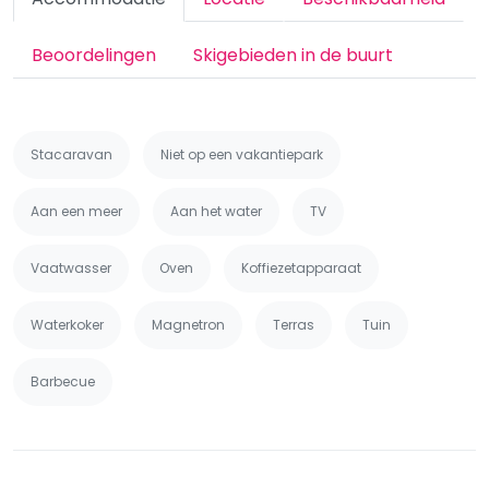
Beoordelingen
Skigebieden in de buurt
Stacaravan
Niet op een vakantiepark
Aan een meer
Aan het water
TV
Vaatwasser
Oven
Koffiezetapparaat
Waterkoker
Magnetron
Terras
Tuin
Barbecue