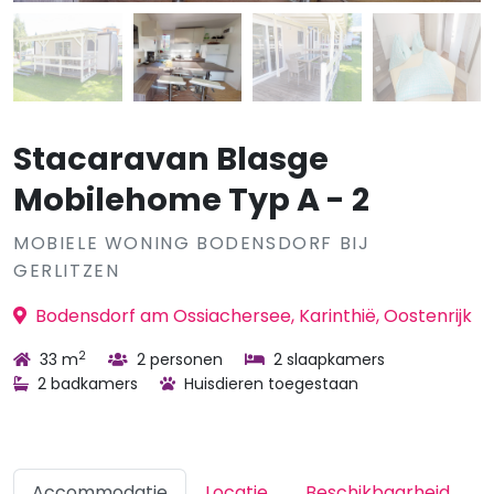
Stacaravan Blasge
Mobilehome Typ A - 2
MOBIELE WONING BODENSDORF BIJ
GERLITZEN
Bodensdorf am Ossiachersee, Karinthië, Oostenrijk
2
33 m
2 personen
2 slaapkamers
2 badkamers
Huisdieren toegestaan
Accommodatie
Locatie
Beschikbaarheid