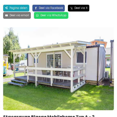
Pagina delen
Deel via Facebook
Deel via X
Deel via email
Deel via WhatsApp
Stacaravan Blasge Mobilehome Typ A - 2