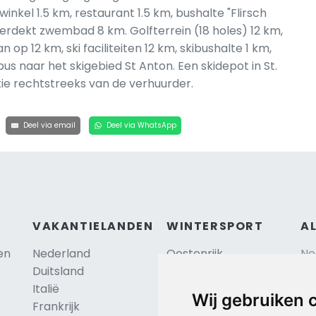
inkel 1.5 km, restaurant 1.5 km, bushalte "Flirsch
erdekt zwembad 8 km. Golfterrein (18 holes) 12 km,
op 12 km, ski faciliteiten 12 km, skibushalte 1 km,
ibus naar het skigebied St Anton. Een skidepot in St.
tie rechtstreeks van de verhuurder.
Deel via email
Deel via WhatsApp
VAKANTIELANDEN
WINTERSPORT
A
en
Nederland
Oostenrijk
Ne
Duitsland
Frankrijk
Sc
Italië
Zwitserland
Re
Wij gebruiken 
Frankrijk
Tsjechië
Al
TIP