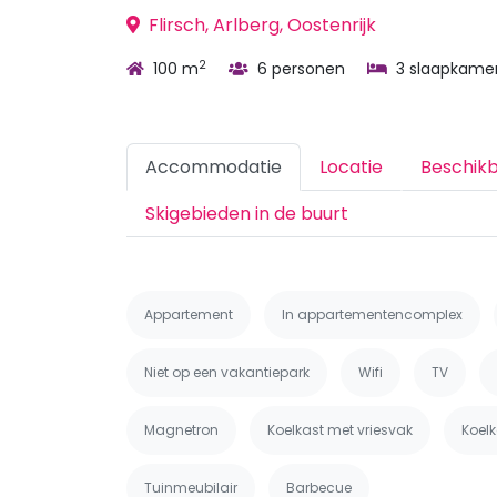
Flirsch, Arlberg, Oostenrijk
2
100 m
6 personen
3 slaapkame
Accommodatie
Locatie
Beschik
Skigebieden in de buurt
Appartement
In appartementencomplex
Niet op een vakantiepark
Wifi
TV
Magnetron
Koelkast met vriesvak
Koelk
Tuinmeubilair
Barbecue