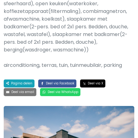
sfeerhaard), open keuken(waterkoker,
koffiezetapparaat(filtermaling), combimagnetron,
afwasmachine, koelkast), slaapkamer met
badkamer(2-pers. bed of 2x1 pers. Bedden, douche,
wastafel, wastafel), slaapkamer met badkamer(2-
pers. bed of 2x1 pers. Bedden, douche),
berging(wasdroger, wasmachine))
airconditioning, terras, tuin, tuinmeubilair, parking
Pagina delen
Deel via Facebook
Deel via X
Deel via email
Deel via WhatsApp