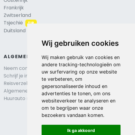
Oostenrijk
Frankrijk
Zwitserland
Tsjechië
TIP
Duitsland
Wij gebruiken cookies
ALGEMEEN
Wij maken gebruik van cookies en
andere tracking-technologieën om
Neem contact op
uw surfervaring op onze website
Schrijf je in voor onze nieuwsbrief
te verbeteren, om
Reisverzekering afsluiten
gepersonaliseerde inhoud en
Algemene voorwaarden
advertenties te tonen, om ons
Huurauto reserveren
websiteverkeer te analyseren en
om te begrijpen waar onze
bezoekers vandaan komen.
Ik ga akkoord