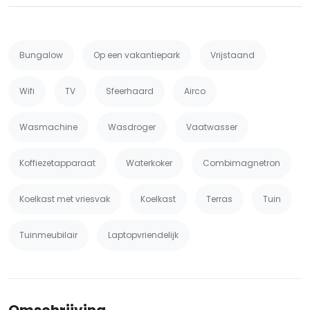
Bungalow
Op een vakantiepark
Vrijstaand
Wifi
TV
Sfeerhaard
Airco
Wasmachine
Wasdroger
Vaatwasser
Koffiezetapparaat
Waterkoker
Combimagnetron
Koelkast met vriesvak
Koelkast
Terras
Tuin
Tuinmeubilair
Laptopvriendelijk