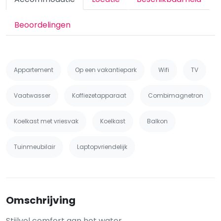
Beoordelingen
Appartement
Op een vakantiepark
Wifi
TV
Vaatwasser
Koffiezetapparaat
Combimagnetron
Koelkast met vriesvak
Koelkast
Balkon
Tuinmeubilair
Laptopvriendelijk
Omschrijving
Stijlvol comfort aan het water