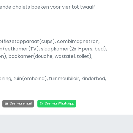
lende chalets boeken voor vier tot twaalf
 koffiezetapparaat(cups), combimagnetron,
on/eetkamer(TV), slaapkamer(2x 1-pers. bed),
n), badkamer(douche, wastafel, toilet),
ning, tuin(omheind), tuinmeubilair, kinderbed,
Deel via email
Deel via WhatsApp