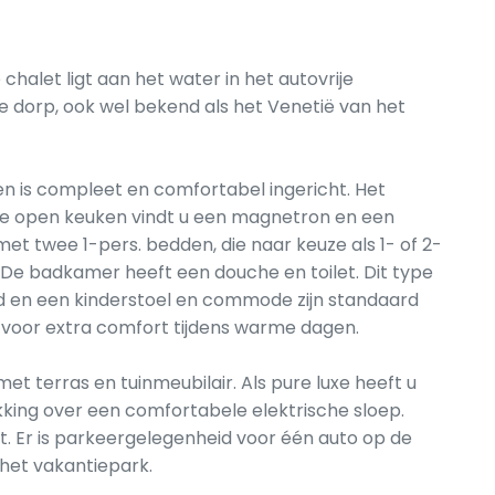
 chalet ligt aan het water in het autovrije
ge dorp, ook wel bekend als het Venetië van het
en is compleet en comfortabel ingericht. Het
de open keuken vindt u een magnetron en een
met twee 1-pers. bedden, die naar keuze als 1- of 2-
e badkamer heeft een douche en toilet. Dit type
eind en een kinderstoel en commode zijn standaard
g voor extra comfort tijdens warme dagen.
et terras en tuinmeubilair. Als pure luxe heeft u
kking over een comfortabele elektrische sloep.
let. Er is parkeergelegenheid voor één auto op de
het vakantiepark.