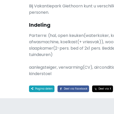
Bij Vakantiepark Giethoorn kunt u verschil
personen.
Indeling
Parterre: (hal, open keuken(waterkoker,
afwasmachine, koelkast(+ vriesvak)), wo
slaapkamer(2-pers. bed of 2x1 pers. Bedde
tuindeuren)
aanlegsteiger, verwarming(CV), airconditio
kinderstoel
Pagina delen
Deel via Facebook
Deel via X