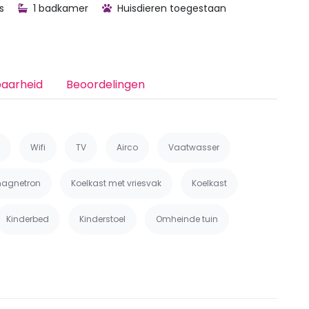
s
1 badkamer
Huisdieren toegestaan
baarheid
Beoordelingen
Wifi
TV
Airco
Vaatwasser
agnetron
Koelkast met vriesvak
Koelkast
Kinderbed
Kinderstoel
Omheinde tuin