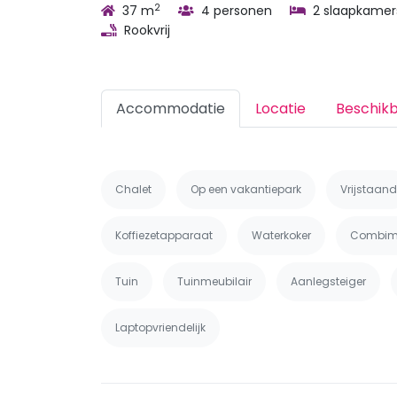
2
37 m
4 personen
2 slaapkamer
Rookvrij
Accommodatie
Locatie
Beschik
Chalet
Op een vakantiepark
Vrijstaand
Koffiezetapparaat
Waterkoker
Combim
Tuin
Tuinmeubilair
Aanlegsteiger
Laptopvriendelijk