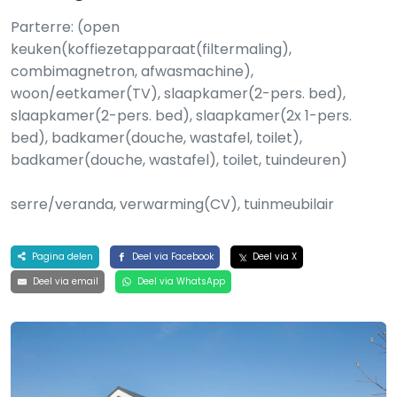
Parterre: (open
keuken(koffiezetapparaat(filtermaling),
combimagnetron, afwasmachine),
woon/eetkamer(TV), slaapkamer(2-pers. bed),
slaapkamer(2-pers. bed), slaapkamer(2x 1-pers.
bed), badkamer(douche, wastafel, toilet),
badkamer(douche, wastafel), toilet, tuindeuren)
serre/veranda, verwarming(CV), tuinmeubilair
Pagina delen
Deel via Facebook
Deel via X
Deel via email
Deel via WhatsApp