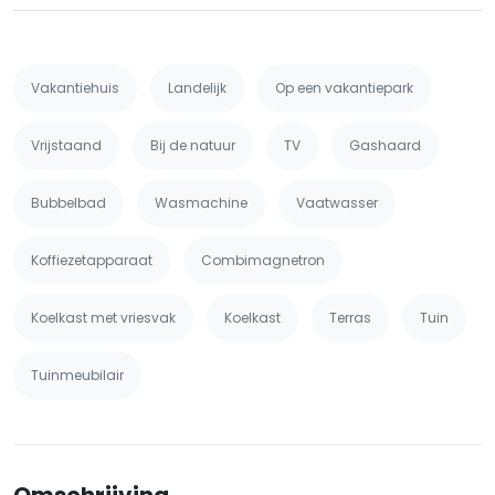
Vakantiehuis
Landelijk
Op een vakantiepark
Vrijstaand
Bij de natuur
TV
Gashaard
Bubbelbad
Wasmachine
Vaatwasser
Koffiezetapparaat
Combimagnetron
Koelkast met vriesvak
Koelkast
Terras
Tuin
Tuinmeubilair