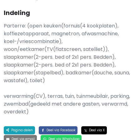
Indeling
Parterre: (open keuken(fornuis(4 kookplaten),
koffiezetapparaat, magnetron, afwasmachine,
koel-/vriescombinatie),
woon/eetkamer(TV(flatscreen, satelliet)),
slaapkamer(2-pers. bed of 2x1 pers. Bedden),
slaapkamer(2-pers. bed of 2x1 pers. Bedden),
slaapkamer(stapelbed), badkamer(douche, sauna,
wastafel), toilet)
verwarming(CV), terras, tuin, tuinmeubilair, parking,
zwembad(gedeeld met andere gasten, verwarmd,
overdekt)
Pagina delen
Deel via Facebook
Deel via X
Deel via email
Deel via WhatsApp