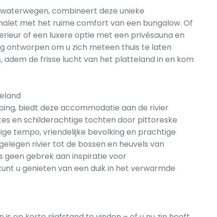
e waterwegen, combineert deze unieke
alet met het ruime comfort van een bungalow. Of
nterieur of een luxere optie met een privésauna en
uldig ontworpen om u zich meteen thuis te laten
, adem de frisse lucht van het platteland in en kom
teland
ing, biedt deze accommodatie aan de rivier
tes en schilderachtige tochten door pittoreske
tige tempo, vriendelijke bevolking en prachtige
elegen rivier tot de bossen en heuvels van
is geen gebrek aan inspiratie voor
kunt u genieten van een duik in het verwarmde
 op korte rijafstand te vinden – of u nu zin heeft