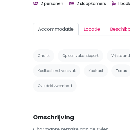
2 personen
2 slaapkamers
1 bad
Accommodatie
Locatie
Beschik
Chalet
Op een vakantiepark
Vrijstaand
Koelkast met vriesvak
Koelkast
Terras
Overdekt zwembad
Omschrijving
Charmante retraite aan de rivier