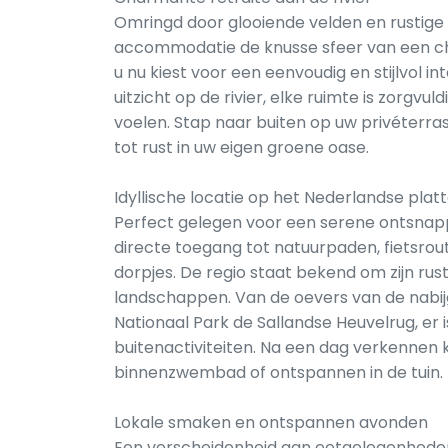
Omringd door glooiende velden en rustig
accommodatie de knusse sfeer van een ch
u nu kiest voor een eenvoudig en stijlvol i
uitzicht op de rivier, elke ruimte is zorgv
voelen. Stap naar buiten op uw privéterras
tot rust in uw eigen groene oase.
Idyllische locatie op het Nederlandse plat
Perfect gelegen voor een serene ontsnapp
directe toegang tot natuurpaden, fietsrou
dorpjes. De regio staat bekend om zijn rus
landschappen. Van de oevers van de nabijg
Nationaal Park de Sallandse Heuvelrug, er 
buitenactiviteiten. Na een dag verkennen 
binnenzwembad of ontspannen in de tuin.
Lokale smaken en ontspannen avonden
Een verscheidenheid aan eetgelegenheden is