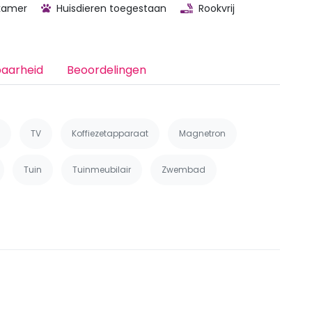
kamer
Huisdieren toegestaan
Rookvrij
baarheid
Beoordelingen
TV
Koffiezetapparaat
Magnetron
Tuin
Tuinmeubilair
Zwembad