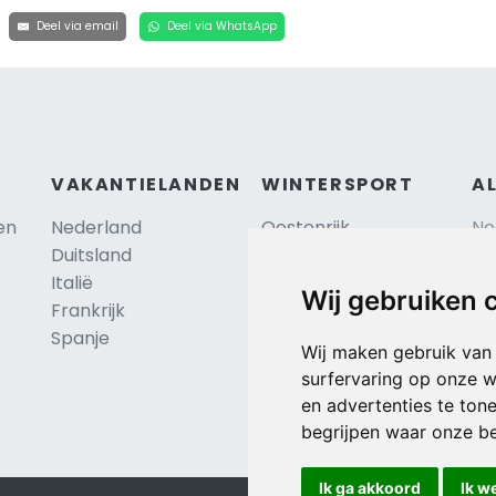
Deel via email
Deel via WhatsApp
VAKANTIELANDEN
WINTERSPORT
A
en
Nederland
Oostenrijk
Ne
Duitsland
Frankrijk
Sc
Italië
Zwitserland
Re
Wij gebruiken 
Frankrijk
Tsjechië
Al
TIP
Spanje
Hu
Duitsland
Wij maken gebruik van
surfervaring op onze w
en advertenties te ton
begrijpen waar onze b
Ik ga akkoord
Ik w