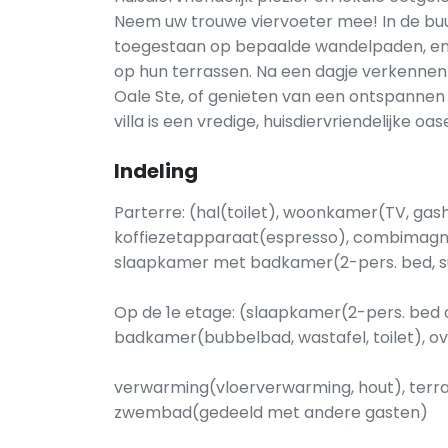
Neem uw trouwe viervoeter mee! In de bu
toegestaan op bepaalde wandelpaden, en 
op hun terrassen. Na een dagje verkennen ku
Oale Ste, of genieten van een ontspannen 
villa is een vredige, huisdiervriendelijke o
Indeling
Parterre: (hal(toilet), woonkamer(TV, gas
koffiezetapparaat(espresso), combimagne
slaapkamer met badkamer(2-pers. bed, su
Op de 1e etage: (slaapkamer(2-pers. bed o
badkamer(bubbelbad, wastafel, toilet), o
verwarming(vloerverwarming, hout), terras(
zwembad(gedeeld met andere gasten)