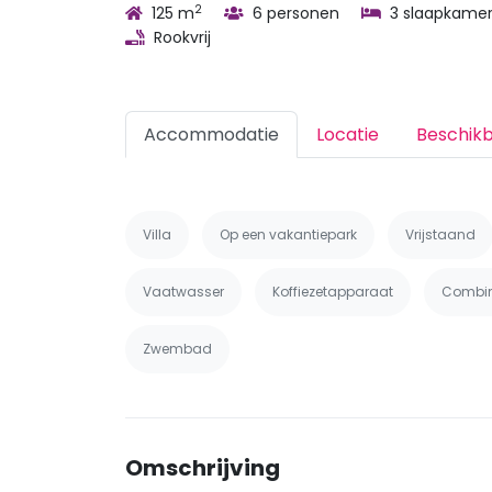
2
125 m
6 personen
3 slaapkamer
Rookvrij
Accommodatie
Locatie
Beschik
Villa
Op een vakantiepark
Vrijstaand
Vaatwasser
Koffiezetapparaat
Combi
Zwembad
Omschrijving