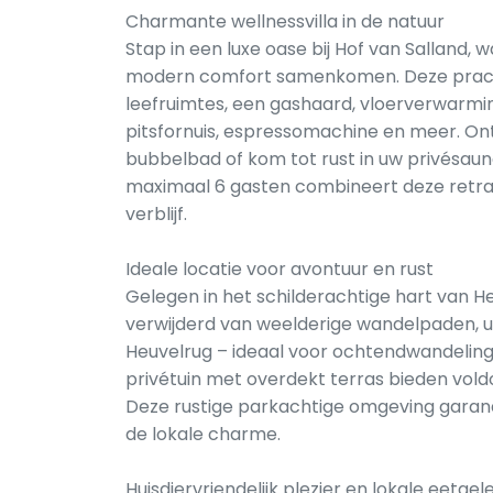
Charmante wellnessvilla in de natuur
Stap in een luxe oase bij Hof van Salland,
modern comfort samenkomen. Deze prachti
leefruimtes, een gashaard, vloerverwarmi
pitsfornuis, espressomachine en meer. O
bubbelbad of kom tot rust in uw privésaun
maximaal 6 gasten combineert deze retrai
verblijf.
Ideale locatie voor avontuur en rust
Gelegen in het schilderachtige hart van H
verwijderd van weelderige wandelpaden, u
Heuvelrug – ideaal voor ochtendwandeli
privétuin met overdekt terras bieden vold
Deze rustige parkachtige omgeving garande
de lokale charme.
Huisdiervriendelijk plezier en lokale eetg