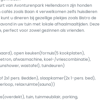
urt van Avonturenpark Hellendoorn zijn honden
cafés zoals Baan 4 verwelkomen zelfs huisdieren
nt u dineren bij gezellige plekjes zoals Bistro de
avond in uw tuin met lokale afhaalmaaltijden. Deze
ase, perfect voor zowel gezinnen als vrienden.
haard), open keuken(fornuis(5 kookplaten),
tron, afwasmachine, koel-/vriescombinatie),
nshower, wastafel), tuindeuren)
f 2x1 pers. Bedden), slaapkamer(2x 1-pers. bed),
verloop, relaxruimte(sauna))
overdekt), tuin, tuinmeubilair, parking,