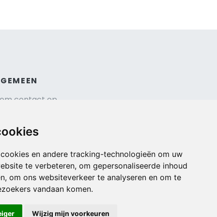
LGEMEEN
em contact op
hrijf je in voor onze nieuwsbrief
isverzekering afsluiten
cookies
gemene voorwaarden
urauto reserveren
 cookies en andere tracking-technologieën om uw
ebsite te verbeteren, om gepersonaliseerde inhoud
en, om ons websiteverkeer te analyseren en om te
ezoekers vandaan komen.
eiger
Wijzig mijn voorkeuren