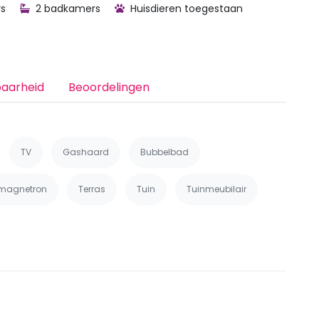
s
2 badkamers
Huisdieren toegestaan
baarheid
Beoordelingen
TV
Gashaard
Bubbelbad
magnetron
Terras
Tuin
Tuinmeubilair