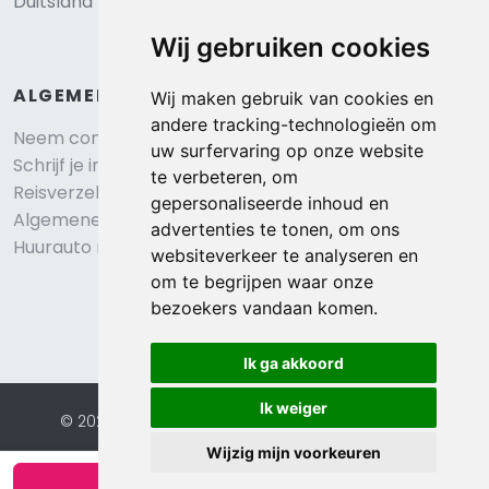
Duitsland
Wij gebruiken cookies
ALGEMEEN
Wij maken gebruik van cookies en
andere tracking-technologieën om
Neem contact op
uw surfervaring op onze website
Schrijf je in voor onze nieuwsbrief
te verbeteren, om
Reisverzekering afsluiten
gepersonaliseerde inhoud en
Algemene voorwaarden
advertenties te tonen, om ons
Huurauto reserveren
websiteverkeer te analyseren en
om te begrijpen waar onze
bezoekers vandaan komen.
Ik ga akkoord
Ik weiger
© 2026 Eurochalets |
Website door FalcoTravel
Veilig online betalen met
Wijzig mijn voorkeuren