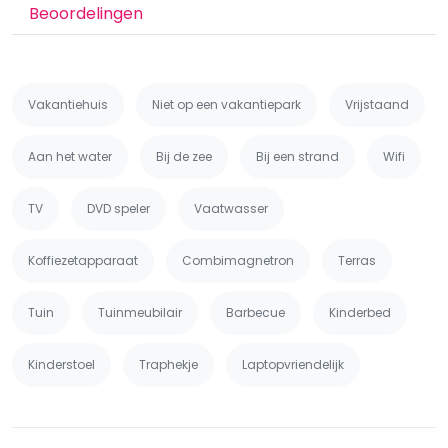
Beoordelingen
Vakantiehuis
Niet op een vakantiepark
Vrijstaand
Aan het water
Bij de zee
Bij een strand
Wifi
TV
DVD speler
Vaatwasser
Koffiezetapparaat
Combimagnetron
Terras
Tuin
Tuinmeubilair
Barbecue
Kinderbed
Kinderstoel
Traphekje
Laptopvriendelijk