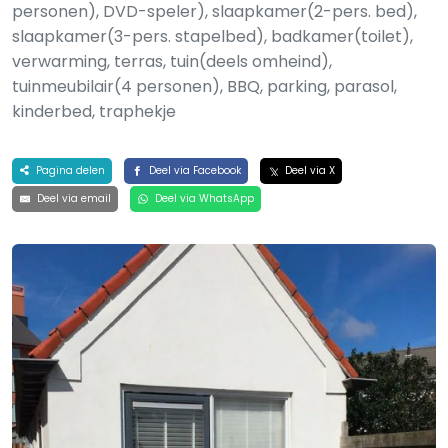
personen), DVD-speler), slaapkamer(2-pers. bed),
slaapkamer(3-pers. stapelbed), badkamer(toilet),
verwarming, terras, tuin(deels omheind),
tuinmeubilair(4 personen), BBQ, parking, parasol,
kinderbed, traphekje
Pagina delen
Deel via Facebook
Deel via X
Deel via email
Deel via WhatsApp