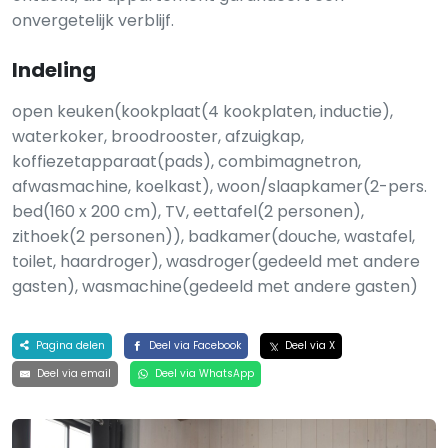
onvergetelijk verblijf.
Indeling
open keuken(kookplaat(4 kookplaten, inductie),
waterkoker, broodrooster, afzuigkap,
koffiezetapparaat(pads), combimagnetron,
afwasmachine, koelkast), woon/slaapkamer(2-pers.
bed(160 x 200 cm), TV, eettafel(2 personen),
zithoek(2 personen)), badkamer(douche, wastafel,
toilet, haardroger), wasdroger(gedeeld met andere
gasten), wasmachine(gedeeld met andere gasten)
Pagina delen
Deel via Facebook
Deel via X
Deel via email
Deel via WhatsApp