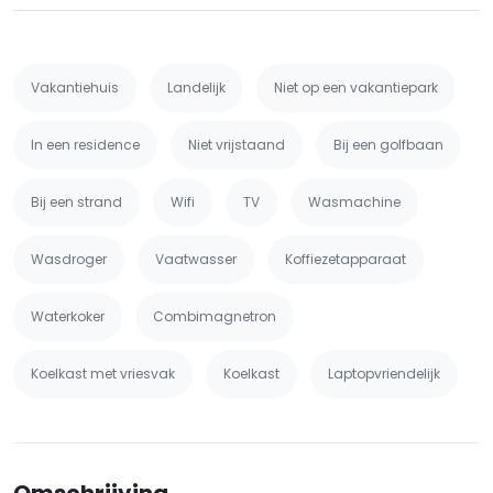
Vakantiehuis
Landelijk
Niet op een vakantiepark
In een residence
Niet vrijstaand
Bij een golfbaan
Bij een strand
Wifi
TV
Wasmachine
Wasdroger
Vaatwasser
Koffiezetapparaat
Waterkoker
Combimagnetron
Koelkast met vriesvak
Koelkast
Laptopvriendelijk