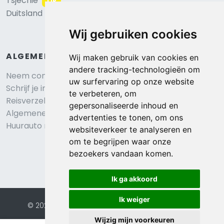
Tsjechië
TIP
Duitsland
Wij gebruiken cookies
ALGEMEEN
Wij maken gebruik van cookies en
andere tracking-technologieën om
Neem contact op
uw surfervaring op onze website
Schrijf je in voor onze nieuwsbrief
te verbeteren, om
Reisverzekering afsluiten
gepersonaliseerde inhoud en
Algemene voorwaarden
advertenties te tonen, om ons
Huurauto reserveren
websiteverkeer te analyseren en
om te begrijpen waar onze
bezoekers vandaan komen.
Ik ga akkoord
Ik weiger
© 2026 Eurochalets |
Website door FalcoTravel
Veilig online betalen met
Wijzig mijn voorkeuren