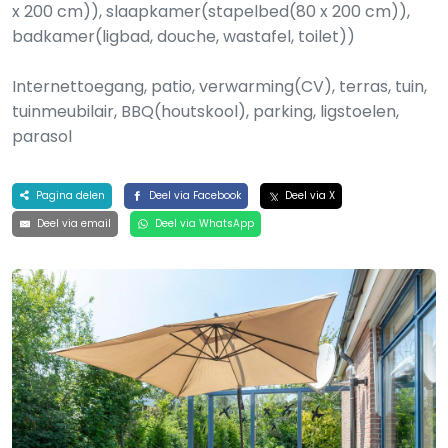
x 200 cm)), slaapkamer(stapelbed(80 x 200 cm)),
badkamer(ligbad, douche, wastafel, toilet))
Internettoegang, patio, verwarming(CV), terras, tuin,
tuinmeubilair, BBQ(houtskool), parking, ligstoelen,
parasol
Pagina delen
Deel via Facebook
Deel via X
Deel via email
Deel via WhatsApp