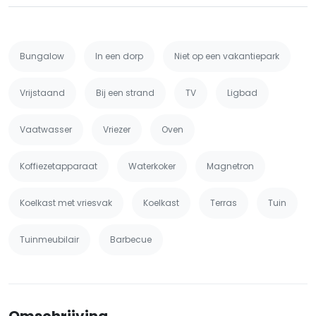
Bungalow
In een dorp
Niet op een vakantiepark
Vrijstaand
Bij een strand
TV
Ligbad
Vaatwasser
Vriezer
Oven
Koffiezetapparaat
Waterkoker
Magnetron
Koelkast met vriesvak
Koelkast
Terras
Tuin
Tuinmeubilair
Barbecue