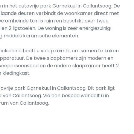
 in het autovrije park Garnekuul in Callantsoog. De
slaande deuren verbindt de woonkamer direct met
De omheinde tuin is ruim en beschikt over twee
en 2 ligstoelen. De woning is zeer energiezuinig!
g middels keramische elementen.
ookeiland heeft u volop ruimte om samen te koken.
apparatuur. De twee slaapkamers zijn modern en
 tweepersoonsbed en de andere slaapkamer heeft 2
kledingkast.
vrije park Garnekuul in Callantsoog. Dit park ligt
d van Callantsoog. Via een bospad wandelt u in
trum van Callantsoog.