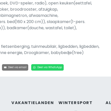
oek, DVD-speler, radio), open keuken(eettafel,
oker, broodrooster, afzuigkap,
combimagnetron, afwasmachine,
ers. bed(160 x 200 cm)), slaapkamer(1-pers.
)), badkamer(douche, wastafel, toilet),
fietsenberging, tuinmeubilair, ligbedden, ligbedden,
 zonne energie, Droogkamer, babybedje(free)
Deel via email
Deel via WhatsApp
VAKANTIELANDEN
WINTERSPORT
A