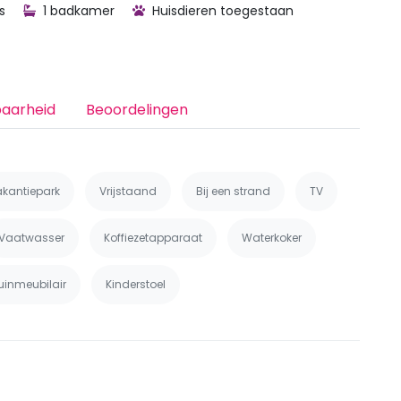
s
1 badkamer
Huisdieren toegestaan
baarheid
Beoordelingen
akantiepark
Vrijstaand
Bij een strand
TV
Vaatwasser
Koffiezetapparaat
Waterkoker
uinmeubilair
Kinderstoel