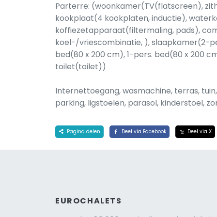
Parterre: (woonkamer(TV(flatscreen), zith
kookplaat(4 kookplaten, inductie), waterk
koffiezetapparaat(filtermaling, pads), 
koel-/vriescombinatie, ), slaapkamer(2-p
bed(80 x 200 cm), 1-pers. bed(80 x 200 cm
toilet(toilet))
Internettoegang, wasmachine, terras, tuin, 
parking, ligstoelen, parasol, kinderstoel,
Pagina delen
Deel via Facebook
Deel via X
EUROCHALETS