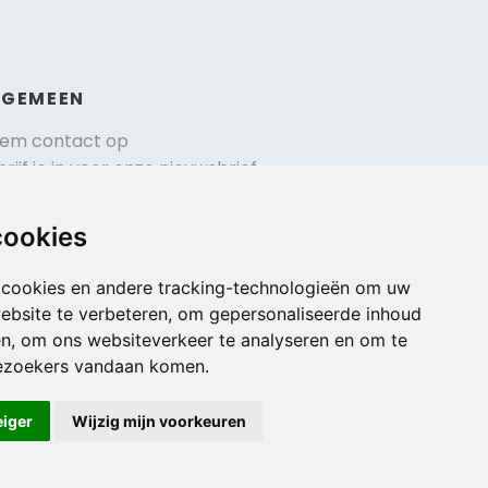
LGEMEEN
em contact op
hrijf je in voor onze nieuwsbrief
isverzekering afsluiten
gemene voorwaarden
cookies
urauto reserveren
 cookies en andere tracking-technologieën om uw
ebsite te verbeteren, om gepersonaliseerde inhoud
en, om ons websiteverkeer te analyseren en om te
ezoekers vandaan komen.
eiger
Wijzig mijn voorkeuren
Veilig online betalen met