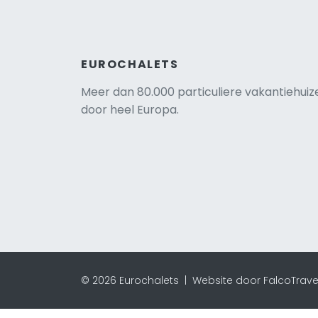
EUROCHALETS
Meer dan 80.000 particuliere vakantiehuiz
door heel Europa.
© 2026 Eurochalets |
Website door FalcoTrave