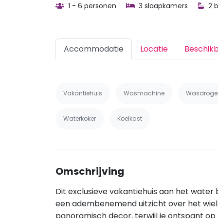
1 - 6 personen
3 slaapkamers
2 
Accommodatie
Locatie
Beschik
Vakantiehuis
Wasmachine
Wasdroge
Waterkoker
Koelkast
Omschrijving
Dit exclusieve vakantiehuis aan het water
een adembenemend uitzicht over het wiel. 
panoramisch decor, terwijl je ontspant op 