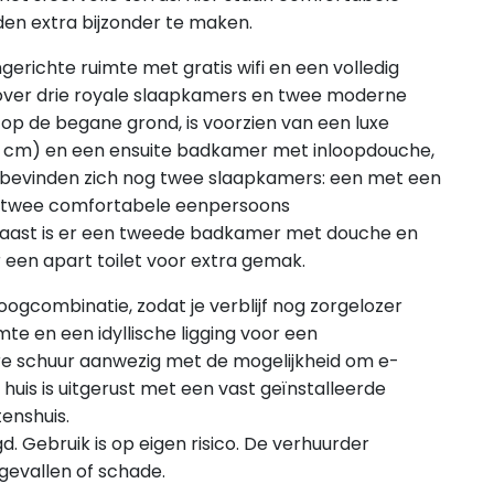
en extra bijzonder te maken.
ngerichte ruimte met gratis wifi en een volledig
 over drie royale slaapkamers en twee moderne
p de begane grond, is voorzien van een luxe
0 cm) en een ensuite badkamer met inloopdouche,
g bevinden zich nog twee slaapkamers: een met een
 twee comfortabele eenpersoons
naast is er een tweede badkamer met douche en
 een apart toilet voor extra gemak.
oogcombinatie, zodat je verblijf nog zorgelozer
mte en een idyllische ligging voor een
bare schuur aanwezig met de mogelijkheid om e-
 huis is uitgerust met een vast geïnstalleerde
tenshuis.
gd. Gebruik is op eigen risico. De verhuurder
gevallen of schade.