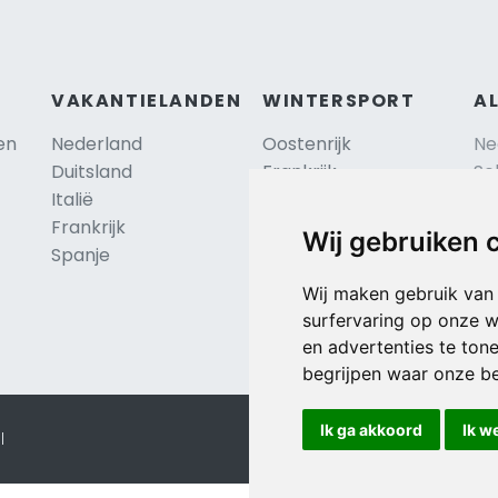
VAKANTIELANDEN
WINTERSPORT
A
en
Nederland
Oostenrijk
Ne
Duitsland
Frankrijk
Sc
Italië
Zwitserland
Re
Frankrijk
Tsjechië
Al
TIP
Wij gebruiken 
Spanje
Hu
Duitsland
Wij maken gebruik van
surfervaring op onze w
en advertenties te ton
begrijpen waar onze b
Ik ga akkoord
Ik w
l