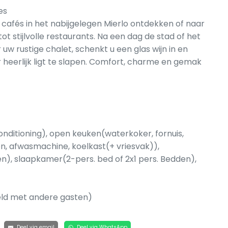
es
e cafés in het nabijgelegen Mierlo ontdekken of naar
t stijlvolle restaurants. Na een dag de stad of het
uw rustige chalet, schenkt u een glas wijn in en
r heerlijk ligt te slapen. Comfort, charme en gemak
nditioning), open keuken(waterkoker, fornuis,
, afwasmachine, koelkast(+ vriesvak)),
n), slaapkamer(2-pers. bed of 2x1 pers. Bedden),
eeld met andere gasten)
Deel via email
Deel via WhatsApp