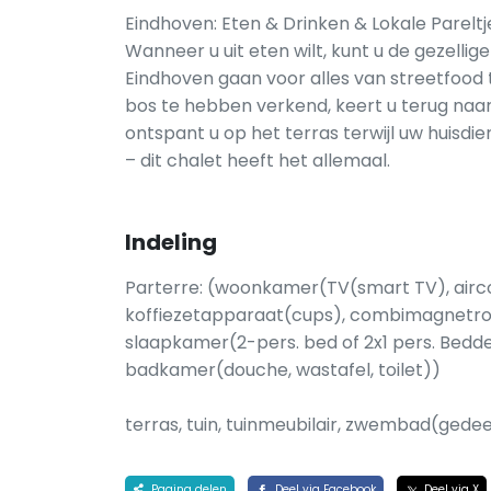
Eindhoven: Eten & Drinken & Lokale Pareltj
Wanneer u uit eten wilt, kunt u de gezellig
Eindhoven gaan voor alles van streetfood to
bos te hebben verkend, keert u terug naar 
ontspant u op het terras terwijl uw huisdie
– dit chalet heeft het allemaal.
Indeling
Parterre: (woonkamer(TV(smart TV), airco
koffiezetapparaat(cups), combimagnetron
slaapkamer(2-pers. bed of 2x1 pers. Bedde
badkamer(douche, wastafel, toilet))
terras, tuin, tuinmeubilair, zwembad(ged
Pagina delen
Deel via Facebook
Deel via X