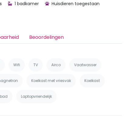
s
1 badkamer
Huisdieren toegestaan
baarheid
Beoordelingen
Wifi
TV
Airco
Vaatwasser
agnetron
Koelkast met vriesvak
Koelkast
bad
Laptopvriendelijk