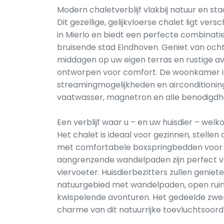
Modern chaletverblijf vlakbij natuur en sta
Dit gezellige, gelijkvloerse chalet ligt ver
in Mierlo en biedt een perfecte combinati
bruisende stad Eindhoven. Geniet van o
middagen op uw eigen terras en rustige avo
ontworpen voor comfort. De woonkamer i
streamingmogelijkheden en airconditioning
vaatwasser, magnetron en alle benodigdh
Een verblijf waar u – en uw huisdier – welko
Het chalet is ideaal voor gezinnen, stelle
met comfortabele boxspringbedden voor e
aangrenzende wandelpaden zijn perfect 
viervoeter. Huisdierbezitters zullen geniet
natuurgebied met wandelpaden, open ruim
kwispelende avonturen. Het gedeelde zwe
charme van dit natuurrijke toevluchtsoord