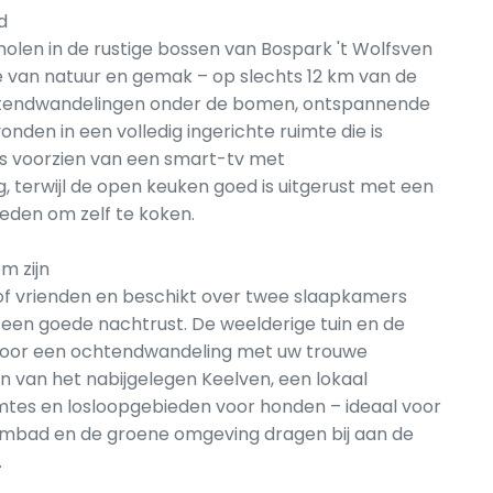
d
scholen in de rustige bossen van Bospark 't Wolfsven
e van natuur en gemak – op slechts 12 km van de
chtendwandelingen onder de bomen, ontspannende
nden in een volledig ingerichte ruimte die is
s voorzien van een smart-tv met
, terwijl de open keuken goed is uitgerust met een
eden om zelf te koken.
m zijn
n of vrienden en beschikt over twee slaapkamers
en goede nachtrust. De weelderige tuin en de
voor een ochtendwandeling met uw trouwe
en van het nabijgelegen Keelven, een lokaal
tes en losloopgebieden voor honden – ideaal voor
mbad en de groene omgeving dragen bij aan de
.