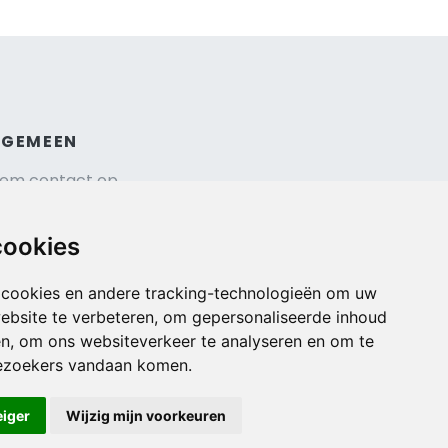
LGEMEEN
em contact op
hrijf je in voor onze nieuwsbrief
isverzekering afsluiten
cookies
gemene voorwaarden
urauto reserveren
 cookies en andere tracking-technologieën om uw
ebsite te verbeteren, om gepersonaliseerde inhoud
en, om ons websiteverkeer te analyseren en om te
ezoekers vandaan komen.
eiger
Wijzig mijn voorkeuren
Veilig online betalen met