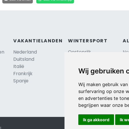
VAKANTIELANDEN
WINTERSPORT
A
en
Nederland
Oostenrijk
Ne
Duitsland
Frankrijk
Sc
Italië
Zwitserland
Re
Wij gebruiken 
Frankrijk
Tsjechië
Al
TIP
Spanje
Hu
Duitsland
Wij maken gebruik van
surfervaring op onze w
en advertenties te ton
begrijpen waar onze b
Ik ga akkoord
Ik w
l