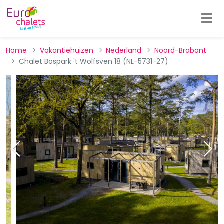
Home
Vakantiehuizen
Nederland
Noord-Brabant
Chalet Bospark 't Wolfsven 18 (NL-5731-27)