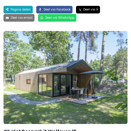
Pagina delen
Deel via Facebook
Deel via X
Deel via email
Deel via WhatsApp