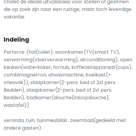
chalet de ideale uitvalsbasis voor stellen of gezinnen
die op zoek zijn naar een rustige, maar toch levendige
vakantie.
Indeling
Parterre: (hal(toilet), woonkamer(TV(smart TV),
verwarming(vloerverwarming), airconditioning), open
keuken(waterkoker, fornuis, koffiezetapparaat(cups),
combimagnetron, afwasmachine, koelkast(+
vriesvak)), slaapkamer(2-pers. bed of 2x1 pers.
Bedden), slaapkamer(2-pers. bed of 2x1 pers.
Bedden), badkamer(douche(inloopdouche),
wastafel))
veranda, tuin, tuinmeubilair, zwembad(gedeeld met
andere gasten)