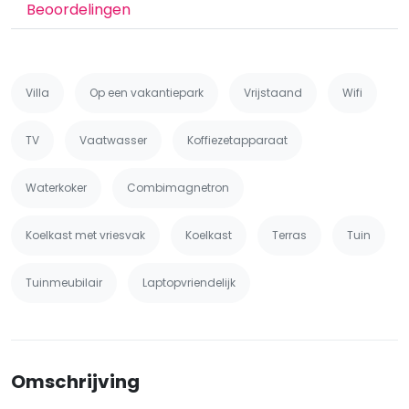
Beoordelingen
Villa
Op een vakantiepark
Vrijstaand
Wifi
TV
Vaatwasser
Koffiezetapparaat
Waterkoker
Combimagnetron
Koelkast met vriesvak
Koelkast
Terras
Tuin
Tuinmeubilair
Laptopvriendelijk
Omschrijving