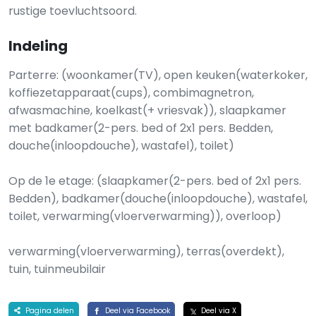
rustige toevluchtsoord.
Indeling
Parterre: (woonkamer(TV), open keuken(waterkoker,
koffiezetapparaat(cups), combimagnetron,
afwasmachine, koelkast(+ vriesvak)), slaapkamer
met badkamer(2-pers. bed of 2x1 pers. Bedden,
douche(inloopdouche), wastafel), toilet)
Op de 1e etage: (slaapkamer(2-pers. bed of 2x1 pers.
Bedden), badkamer(douche(inloopdouche), wastafel,
toilet, verwarming(vloerverwarming)), overloop)
verwarming(vloerverwarming), terras(overdekt),
tuin, tuinmeubilair
Pagina delen
Deel via Facebook
Deel via X