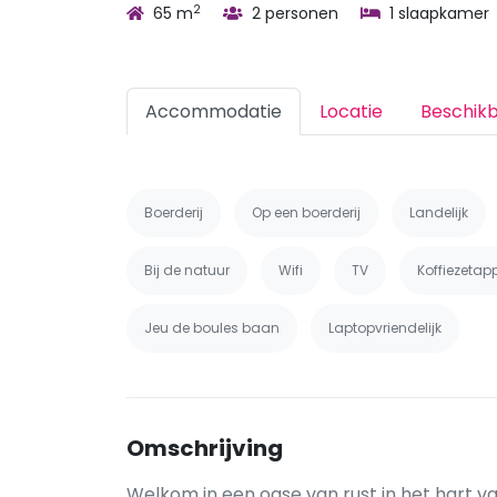
2
65 m
2 personen
1 slaapkamer
Accommodatie
Locatie
Beschik
Boerderij
Op een boerderij
Landelijk
Bij de natuur
Wifi
TV
Koffiezetap
Jeu de boules baan
Laptopvriendelijk
Omschrijving
Welkom in een oase van rust in het hart 