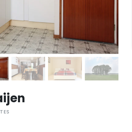
aijen
UTES