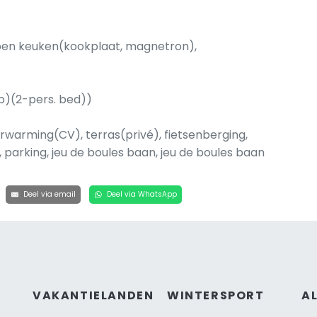
open keuken(kookplaat, magnetron),
ap)(2-pers. bed))
warming(CV), terras(privé), fietsenberging,
r, parking, jeu de boules baan, jeu de boules baan
Deel via email
Deel via WhatsApp
VAKANTIELANDEN
WINTERSPORT
A