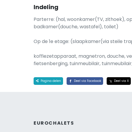
Indeling
Parterre: (hal, woonkamer(TV, zithoek), 
badkamer(douche, wastafel), toilet)
Op de 1e etage: (slaapkamer(via steile tr
koffiezetapparaat, magnetron, douche, ver
fietsenberging, tuinmeubilair, tuinmeubilai
Pagina delen
Deel via Facebook
Deel via X
EUROCHALETS