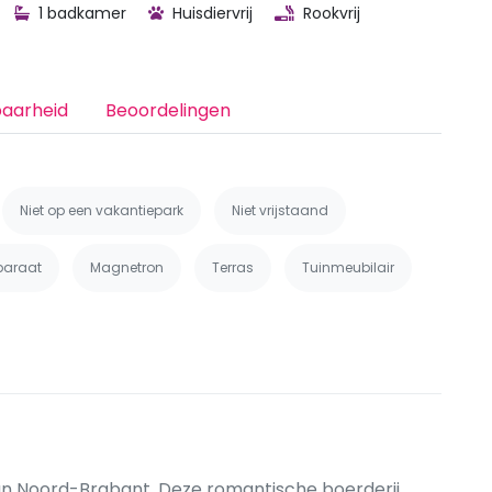
1 badkamer
Huisdiervrij
Rookvrij
baarheid
Beoordelingen
Niet op een vakantiepark
Niet vrijstaand
paraat
Magnetron
Terras
Tuinmeubilair
van Noord-Brabant. Deze romantische boerderij,