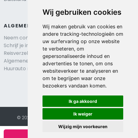
Wij gebruiken cookies
ALGEMEEN
Wij maken gebruik van cookies en
andere tracking-technologieën om
Neem contact op
uw surfervaring op onze website
Schrijf je in voor onze nieuwsbrief
te verbeteren, om
Reisverzekering afsluiten
gepersonaliseerde inhoud en
Algemene voorwaarden
advertenties te tonen, om ons
Huurauto reserveren
websiteverkeer te analyseren en
om te begrijpen waar onze
bezoekers vandaan komen.
Ik ga akkoord
Ik weiger
© 2026 Eurochalets |
Website door FalcoTravel
Veilig online betalen met
Wijzig mijn voorkeuren
Bekijk beschikbaarheid